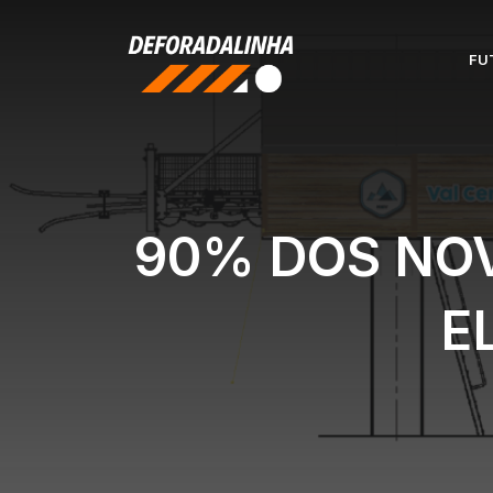
Pular
para
FU
o
conteúdo
90% DOS NOV
E