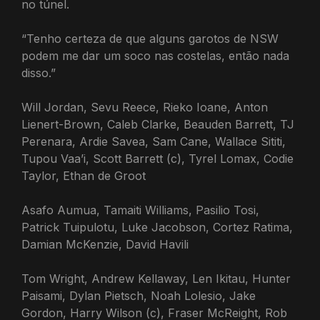
no túnel.
“Tenho certeza de que alguns garotos de NSW
podem me dar um soco nas costelas, então nada
disso.”
Will Jordan, Sevu Reece, Rieko Ioane, Anton
Lienert-Brown, Caleb Clarke, Beauden Barrett, TJ
Perenara, Ardie Savea, Sam Cane, Wallace Sititi,
Tupou Vaa’i, Scott Barrett (c), Tyrel Lomax, Codie
Taylor, Ethan de Groot
Asafo Aumua, Tamaiti Williams, Pasilio Tosi,
Patrick Tuipulotu, Luke Jacobson, Cortez Ratima,
Damian McKenzie, David Havili
Tom Wright, Andrew Kellaway, Len Ikitau, Hunter
Paisami, Dylan Pietsch, Noah Lolesio, Jake
Gordon, Harry Wilson (c), Fraser McReight, Rob