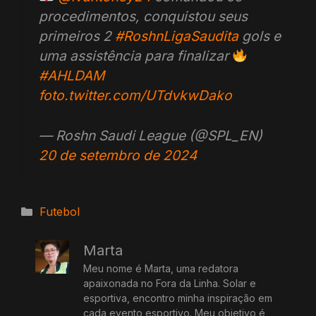
procedimentos, conquistou seus
primeiros 2
#RoshnLigaSaudita
gols e
uma assistência para finalizar
#AHLDAM
foto.twitter.com/UTdvkwDako
— Roshn Saudi League (@SPL_EN)
20 de setembro de 2024
Categorias
Futebol
Marta
Meu nome é Marta, uma redatora
apaixonada no Fora da Linha. Solar e
esportiva, encontro minha inspiração em
cada evento esportivo. Meu objetivo é