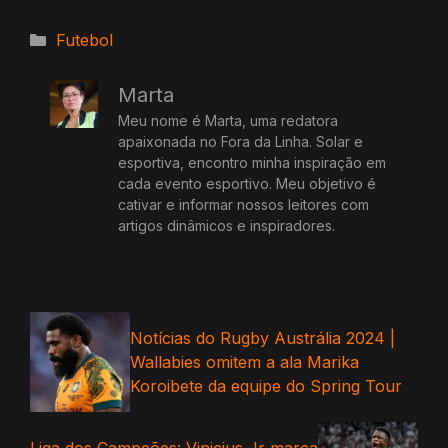
Categorias
Futebol
Marta
Meu nome é Marta, uma redatora
apaixonada no Fora da Linha. Solar e
esportiva, encontro minha inspiração em
cada evento esportivo. Meu objetivo é
cativar e informar nossos leitores com
artigos dinâmicos e inspiradores.
Notícias do Rugby Austrália 2024 |
Wallabies omitem a ala Marika
Koroibete da equipe do Spring Tour
Liga dos Campeões: Vinicius Jr marca