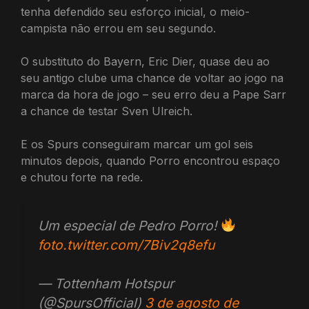
tenha defendido seu esforço inicial, o meio-
campista não errou em seu segundo.
O substituto do Bayern, Eric Dier, quase deu ao
seu antigo clube uma chance de voltar ao jogo na
marca da hora de jogo – seu erro deu a Pape Sarr
a chance de testar Sven Ulreich.
E os Spurs conseguiram marcar um gol seis
minutos depois, quando Porro encontrou espaço
e chutou forte na rede.
Um especial de Pedro Porro!
foto.twitter.com/7Biv2q8efu
— Tottenham Hotspur
(@SpursOfficial)
3 de agosto de