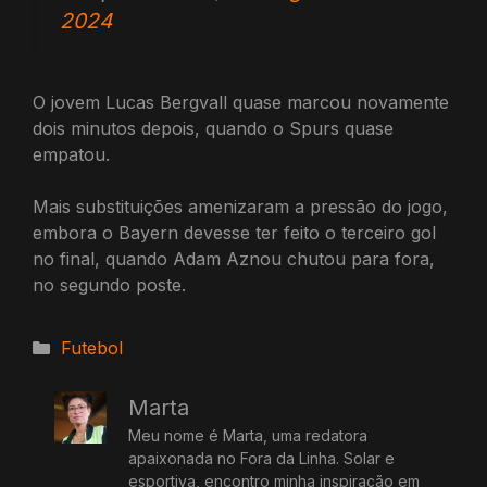
2024
O jovem Lucas Bergvall quase marcou novamente
dois minutos depois, quando o Spurs quase
empatou.
Mais substituições amenizaram a pressão do jogo,
embora o Bayern devesse ter feito o terceiro gol
no final, quando Adam Aznou chutou para fora,
no segundo poste.
Categorias
Futebol
Marta
Meu nome é Marta, uma redatora
apaixonada no Fora da Linha. Solar e
esportiva, encontro minha inspiração em