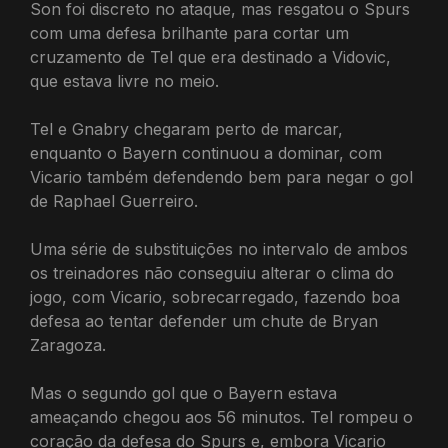
Son foi discreto no ataque, mas resgatou o Spurs
com uma defesa brilhante para cortar um
cruzamento de Tel que era destinado a Vidovic,
que estava livre no meio.
Tel e Gnabry chegaram perto de marcar,
enquanto o Bayern continuou a dominar, com
Vicario também defendendo bem para negar o gol
de Raphael Guerreiro.
Uma série de substituições no intervalo de ambos
os treinadores não conseguiu alterar o clima do
jogo, com Vicario, sobrecarregado, fazendo boa
defesa ao tentar defender um chute de Bryan
Zaragoza.
Mas o segundo gol que o Bayern estava
ameaçando chegou aos 56 minutos. Tel rompeu o
coração da defesa do Spurs e, embora Vicario