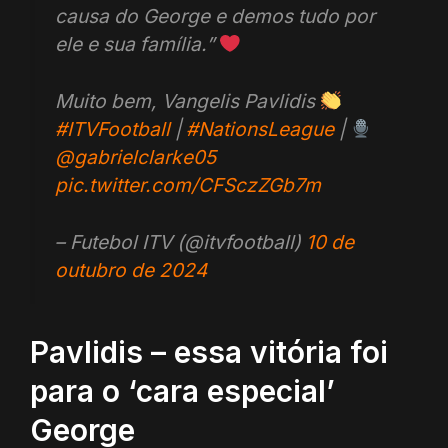
causa do George e demos tudo por
ele e sua família.”
Muito bem, Vangelis Pavlidis
#ITVFootball
|
#NationsLeague
|
@gabrielclarke05
pic.twitter.com/CFSczZGb7m
– Futebol ITV (@itvfootball)
10 de
outubro de 2024
Pavlidis – essa vitória foi
para o ‘cara especial’
George