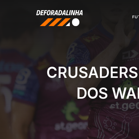
Pular
para
FU
o
conteúdo
CRUSADERS
DOS WA