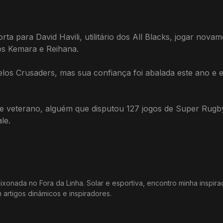
a para David Havili, utilitário dos All Blacks, jogar nova
os Kemara e Reihana.
elos Crusaders, mas sua confiança foi abalada este ano e
e veterano, alguém que disputou 127 jogos de Super Rugb
le.
xonada no Fora da Linha. Solar e esportiva, encontro minha inspir
m artigos dinâmicos e inspiradores.