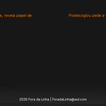
 ​​revela papel de
Postecoglou pede a
2026 Fora da Linha |
ForadaLinha@aol.com