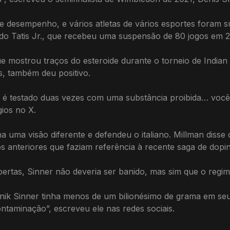
 desempenho, e vários atletas de vários esportes foram su
ando Tatis Jr., que recebeu uma suspensão de 80 jogos em 
 mostrou traços do esteroide durante o torneio de Indian 
s, também deu positivo.
cê é testado duas vezes com uma substância proibida… você 
ios no X.
a uma visão diferente e defendeu o italiano. Millman disse
s anteriores que faziam referência à recente saga de dopi
ertas, Sinner não deveria ser banido, mas sim que o regim
annik Sinner tinha menos de um bilionésimo de grama em se
ntaminação”, escreveu ele nas redes sociais.