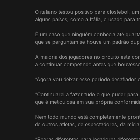
O italiano testou positivo para clostebol,
alguns países, como a Itália, e usado para t
É um caso que ninguém conhecia até quarta-
que se perguntam se houve um padrão dupl
A maioria dos jogadores no circuito está c
a continuar competindo antes que houvess
“Agora vou deixar esse período desafiador e
“Continuarei a fazer tudo o que puder para
que é meticulosa em sua própria conformid
Nem todo mundo está completamente pronto 
de outros atletas, de espectadores, da mí
“Regras diferentes para jogadores diferente