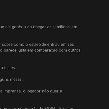
ue ele ganhou ao chegar às semifinais em
er sobre como o esteroide entrou em seu
 não parece justa em comparação com outros
 testes.
lguns meses.
a imprensa, o jogador não quer a
 que agora é analista da ESPN. “Eu acho