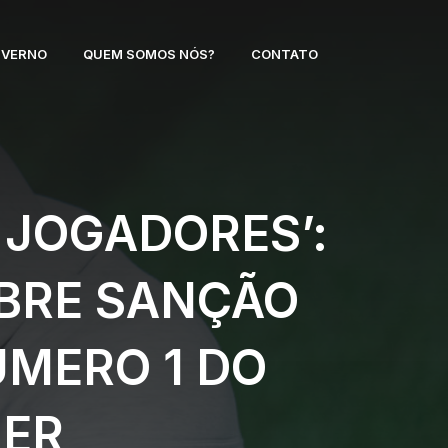
NVERNO
QUEM SOMOS NÓS?
CONTATO
 JOGADORES’:
OBRE SANÇÃO
ÚMERO 1 DO
NER