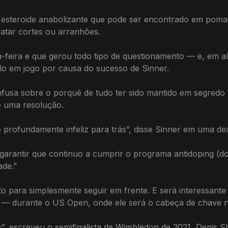
 um esteroide anabolizante que pode ser encontrado em pom
ratar cortes ou arranhões.
feira e que gerou todo tipo de questionamento — e, em al
o em jogo por causa do sucesso de Sinner.
onfusa sobre o porquê de tudo ter sido mantido em segredo 
e uma resolução.
 profundamente infeliz para trás”, disse Sinner em uma dec
 garantir que continuo a cumprir o programa antidoping (
ade.”
para simplesmente seguir em frente. E será interessante 
dia — durante o US Open, onde ele será o cabeça de chave
s”, escreveu o semifinalista de Wimbledon de 2021, Denis S