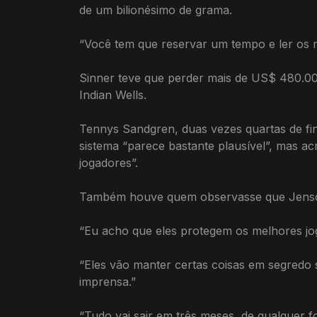
de um bilionésimo de grama.
“Você tem que reservar um tempo e ler os man
Sinner teve que perder mais de US$ 480.00
Indian Wells.
Tennys Sandgren, duas vezes quartas de fin
sistema “parece bastante plausível”, mas 
jogadores”.
Também houve quem observasse que Jenson
“Eu acho que eles protegem os melhores jo
“Eles vão manter certas coisas em segredo 
imprensa.”
“Tudo vai sair em três meses, de qualquer 