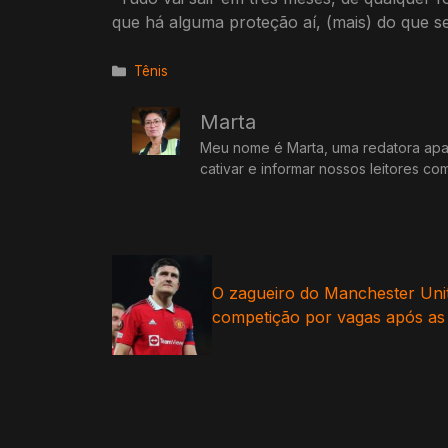
que há alguma proteção aí, (mais) do que s
Categorias
Tênis
Marta
Meu nome é Marta, uma redatora apai
cativar e informar nossos leitores co
O zagueiro do Manchester Unit
competição por vagas após as