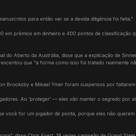
uscritos para então ver se a devida diligência foi feita.”
0 em prêmios em dinheiro e 400 pontos de classificação q
al do Aberto da Austrália, disse que a explicação de Sinn
acrescentou que “a forma como isso foi tratado realmente
 Brooksby e Mikael Ymer foram suspensos por faltarem a
gadores. Ao ‘proteger’ — eles vão manter o segredo por a
se você for um jogador de ponta, porque eles não querem 
forma”, disse Chris Evert, 18 vezes campeão de Grand Slam