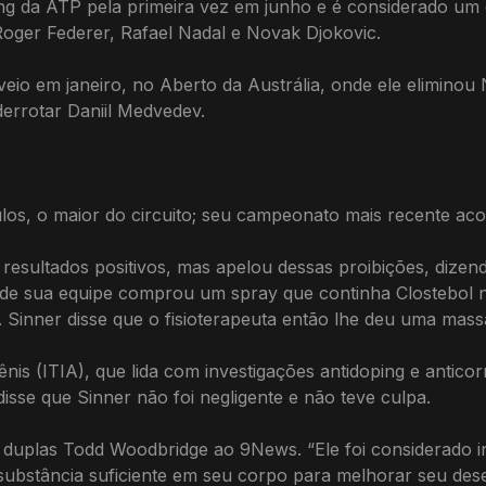
ing da ATP pela primeira vez em junho e é considerado um 
Roger Federer, Rafael Nadal e Novak Djokovic.
eio em janeiro, no Aberto da Austrália, onde ele eliminou 
 derrotar Daniil Medvedev.
tulos, o maior do circuito; seu campeonato mais recente ac
 resultados positivos, mas apelou dessas proibições, dizen
e sua equipe comprou um spray que continha Clostebol na
Sinner disse que o fisioterapeuta então lhe deu uma massa
ênis (ITIA), que lida com investigações antidoping e antico
sse que Sinner não foi negligente e não teve culpa.
e duplas Todd Woodbridge ao 9News. “Ele foi considerado 
 substância suficiente em seu corpo para melhorar seu d