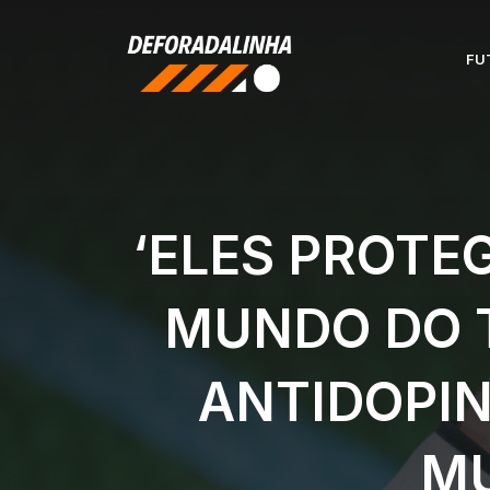
Pular
para
FU
o
conteúdo
‘ELES PROTE
MUNDO DO T
ANTIDOPIN
MU