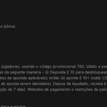
 e bônus
ogadores, usando o código promocional T60. Válido a par
es da seguinte maneira – (i) Deposite £ 10 para desbloquea
tos de apostas aplicáveis); então (ii) aposte £ 10+ (odds 1
 de aposta serem atendidos). Depois de liquidado, receba £
ação de 7 dias). Métodos de pagamento e restrições de paí
 para a equipe.