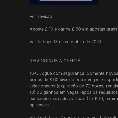
Ver revisão
Aposte £ 10 e ganhe £ 60 em apostas grátis
Válido hoje: 13 de setembro de 2024
REIVINDIQUE A OFERTA
18+. Jogue com segurança. Somente novos j
bônus de £ 60 dividido entre Vegas e esport
selecionados (expiração de 72 horas, requisi
10) ou ganhos em Vegas (após os requisitos
excluindo mercados virtuais (4x £ 10, expir
aplicáveis
Haaland disse: “Agosto foi um mês brilhante