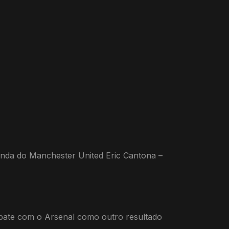
enda do Manchester United Eric Cantona –
mpate com o Arsenal como outro resultado