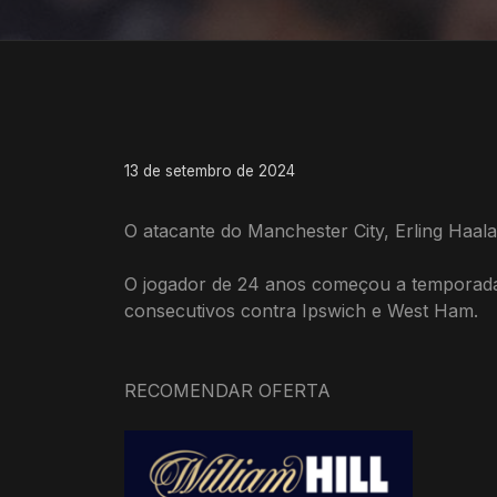
13 de setembro de 2024
O atacante do Manchester City, Erling Haa
O jogador de 24 anos começou a temporada d
consecutivos contra Ipswich e West Ham.
RECOMENDAR OFERTA