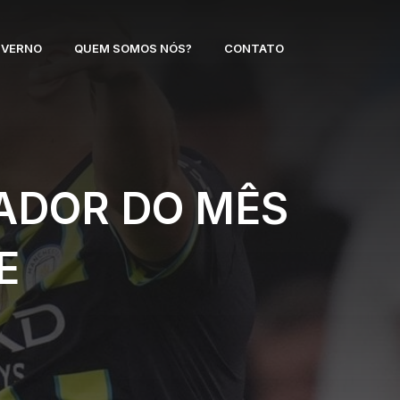
NVERNO
QUEM SOMOS NÓS?
CONTATO
GADOR DO MÊS
E