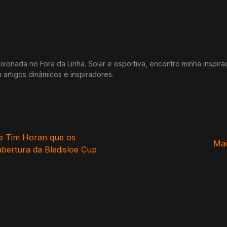
xonada no Fora da Linha. Solar e esportiva, encontro minha inspir
m artigos dinâmicos e inspiradores.
de Tim Horan que os
Mai
abertura da Bledisloe Cup