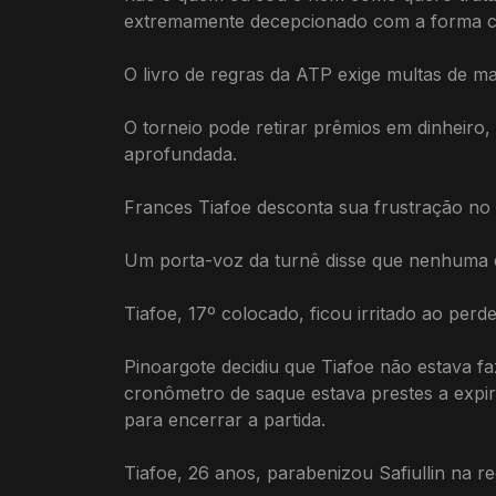
extremamente decepcionado com a forma co
O livro de regras da ATP exige multas de m
O torneio pode retirar prêmios em dinheir
aprofundada.
Frances Tiafoe desconta sua frustração no á
Um porta-voz da turnê disse que nenhuma d
Tiafoe, 17º colocado, ficou irritado ao per
Pinoargote decidiu que Tiafoe não estava f
cronômetro de saque estava prestes a expira
para encerrar a partida.
Tiafoe, 26 anos, parabenizou Safiullin na re