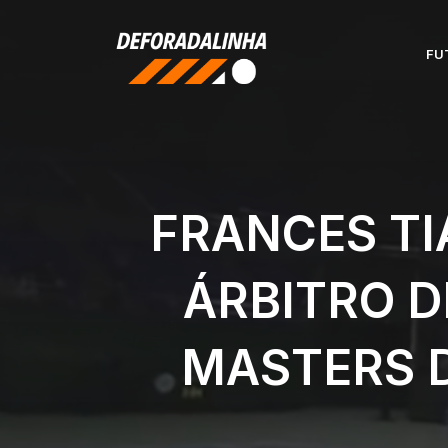
Pular
para
FU
o
conteúdo
FRANCES TI
ÁRBITRO D
MASTERS D