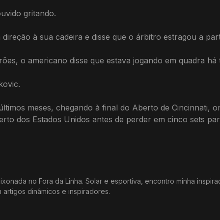
ouvido gritando.
direção à sua cadeira e disse que o árbitro estragou a part
ões, o americano disse que estava jogando em quadra há t
kovic.
ltimos meses, chegando à final do Aberto de Cincinnati, 
erto dos Estados Unidos antes de perder em cinco sets par
xonada no Fora da Linha. Solar e esportiva, encontro minha inspir
m artigos dinâmicos e inspiradores.