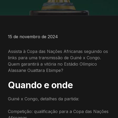
15 de novembro de 2024
Assista à Copa das Nações Africanas seguindo os
links para uma transmissão de Guiné x Congo.
Quem garantirá a vitória no Estádio Olímpico
Alassane Ouattara Ebimpe?
Quando e onde
Guiné x Congo, detalhes da partida:
Competição: qualificação para a Copa das Nações
Africanas