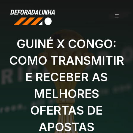
Pular
para
MENU
o
conteúdo
GUINÉ X CONGO:
COMO TRANSMITIR
E RECEBER AS
MELHORES
OFERTAS DE
APOSTAS