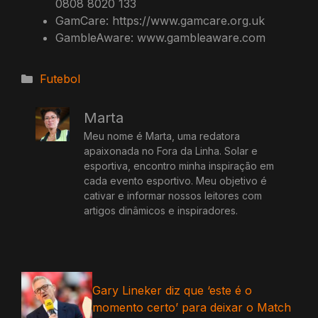
0808 8020 133
GamCare: https://www.gamcare.org.uk
GambleAware: www.gambleaware.com
Categorias
Futebol
Marta
Meu nome é Marta, uma redatora
apaixonada no Fora da Linha. Solar e
esportiva, encontro minha inspiração em
cada evento esportivo. Meu objetivo é
cativar e informar nossos leitores com
artigos dinâmicos e inspiradores.
Gary Lineker diz que ‘este é o
momento certo’ para deixar o Match