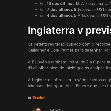
Em
16 dos últimos 18
A Eslovênia U21
Em
7 dos últimos 8
Eslovênia U21 cor
Em
4 dos últimos 5
A Eslovênia U21 c
Inglaterra v prev
Os detentores terão cuidado com o recorde 
Gallagher e Cole Palmer para desenhar por 
A Eslovênia também voltou de 2 a 0 para at
difícil olhar além do início que as equipes fi
A Inglaterra sobreviveu a vários sustos da 
teimosos dos oponentes. Espere que eles f
Categorias
Futebol
Marta