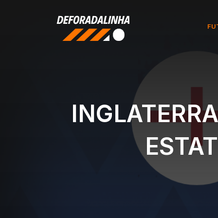
Pular
para
FU
o
conteúdo
INGLATERRA 
ESTAT