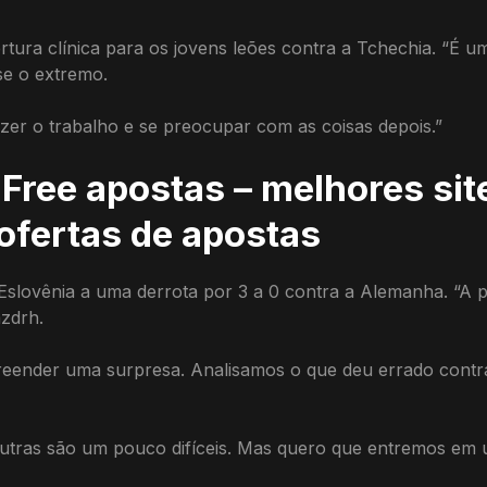
ertura clínica para os jovens leões contra a Tchechia. “É u
se o extremo.
azer o trabalho e se preocupar com as coisas depois.”
Free apostas – melhores sit
 ofertas de apostas
slovênia a uma derrota por 3 a 0 contra a Alemanha. “A p
azdrh.
eender uma surpresa. Analisamos o que deu errado contra
outras são um pouco difíceis. Mas quero que entremos e