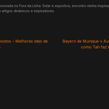
xonada no Fora da Linha. Solar e esportiva, encontro minha inspir
m artigos dinâmicos e inspiradores.
postos – Melhores sites de
Bayern de Munique v Auc
o
como Tah faz 