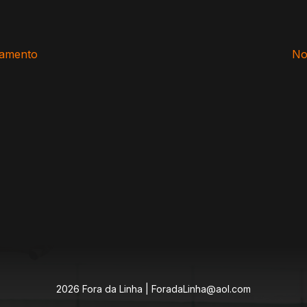
damento
No
2026 Fora da Linha |
ForadaLinha@aol.com