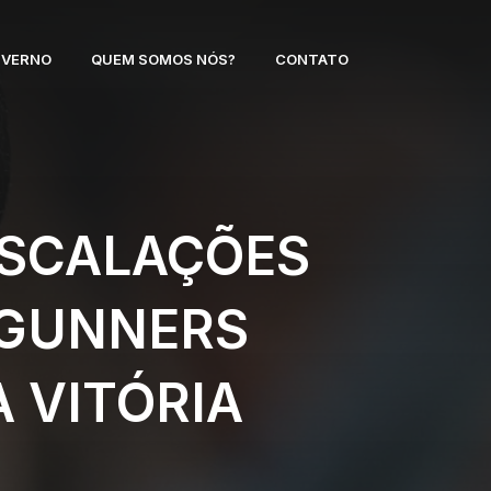
NVERNO
QUEM SOMOS NÓS?
CONTATO
 ESCALAÇÕES
 GUNNERS
 VITÓRIA