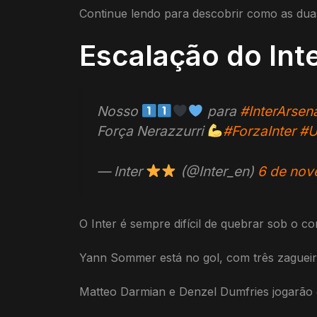
Continue lendo para descobrir como as duas
Escalação do Int
Nosso
para
#InterArsen
Força Nerazzurri
#ForzaInter
#
— Inter
(@Inter_en)
6 de nov
O Inter é sempre difícil de quebrar sob o c
Yann Sommer está no gol, com três zagueiro
Matteo Darmian e Denzel Dumfries jogarão 