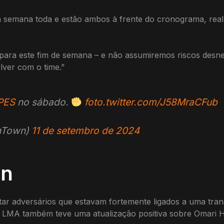
a semana toda e estão ambos à frente do cronograma, rea
para este fim de semana – e não assumiremos riscos desn
olver com o time.”
PES
no sábado.
foto.twitter.com/J58MraCFub
hTown)
11 de setembro de 2024
on
r adversários que estavam fortemente ligados a uma trans
a LMA também teve uma atualização positiva sobre Omari H