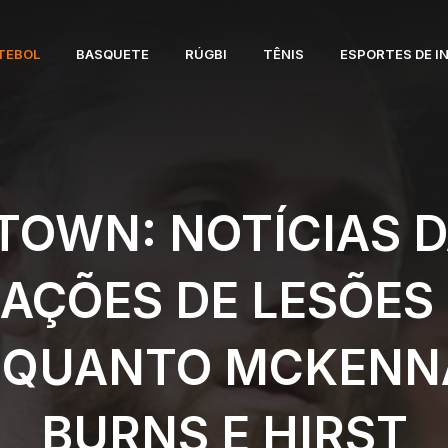
TEBOL
BASQUETE
RÚGBI
TÊNIS
ESPORTES DE I
TOWN: NOTÍCIAS D
ZAÇÕES DE LESÕES
NQUANTO MCKENNA
BURNS E HIRST