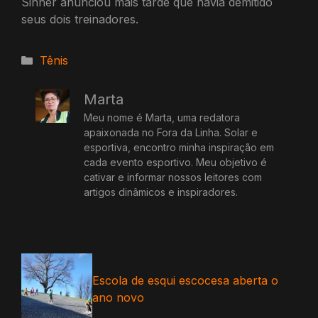
Sinner anunciou mais tarde que havia demitido
seus dois treinadores.
Categorias
Tênis
Marta
Meu nome é Marta, uma redatora
apaixonada no Fora da Linha. Solar e
esportiva, encontro minha inspiração em
cada evento esportivo. Meu objetivo é
cativar e informar nossos leitores com
artigos dinâmicos e inspiradores.
Escola de esqui escocesa aberta o
ano novo