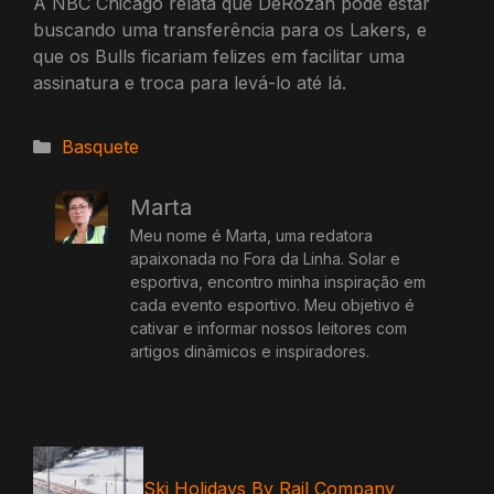
A NBC Chicago relata que DeRozan pode estar
buscando uma transferência para os Lakers, e
que os Bulls ficariam felizes em facilitar uma
assinatura e troca para levá-lo até lá.
Categorias
Basquete
Marta
Meu nome é Marta, uma redatora
apaixonada no Fora da Linha. Solar e
esportiva, encontro minha inspiração em
cada evento esportivo. Meu objetivo é
cativar e informar nossos leitores com
artigos dinâmicos e inspiradores.
Ski Holidays By Rail Company