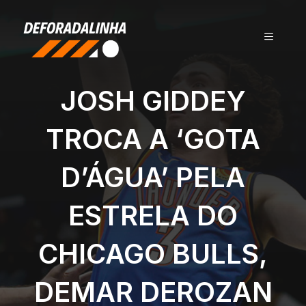
Pular
para
MENU
o
conteúdo
JOSH GIDDEY
TROCA A ‘GOTA
D’ÁGUA’ PELA
ESTRELA DO
CHICAGO BULLS,
DEMAR DEROZAN