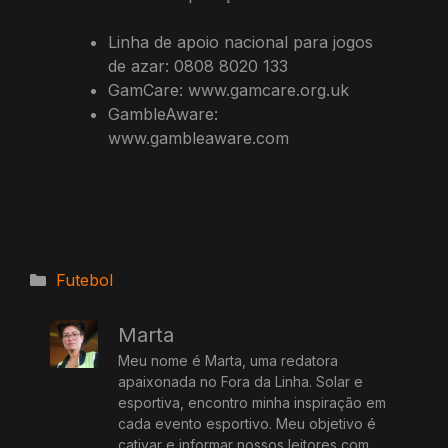
Linha de apoio nacional para jogos
de azar: 0808 8020 133
GamCare: www.gamcare.org.uk
GambleAware:
www.gambleaware.com
Categorias
Futebol
Marta
Meu nome é Marta, uma redatora
apaixonada no Fora da Linha. Solar e
esportiva, encontro minha inspiração em
cada evento esportivo. Meu objetivo é
cativar e informar nossos leitores com