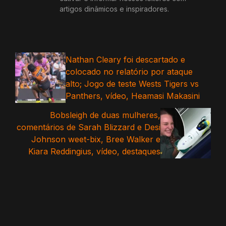
artigos dinâmicos e inspiradores.
Nathan Cleary foi descartado e
colocado no relatório por ataque
alto; Jogo de teste Wests Tigers vs
Panthers, vídeo, Heamasi Makasini
Bobsleigh de duas mulheres,
comentários de Sarah Blizzard e Desi
Johnson weet-bix, Bree Walker e
Kiara Reddingius, vídeo, destaques