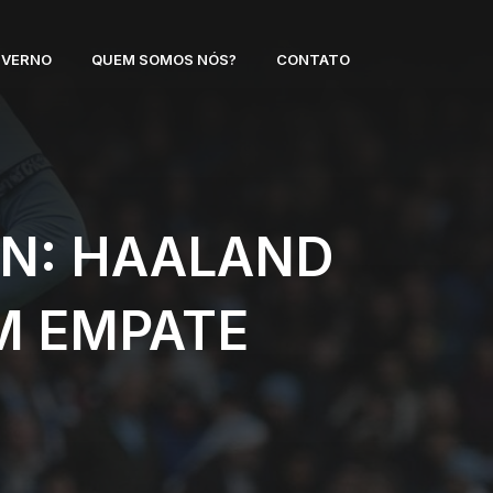
NVERNO
QUEM SOMOS NÓS?
CONTATO
ON: HAALAND
M EMPATE