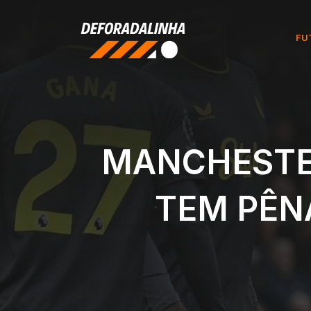
Pular
para
FU
o
conteúdo
MANCHESTER
TEM PÊN