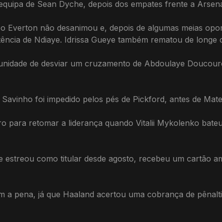
 equipa de Sean Dyche, depois dos empates frente a Arsenal
, o Everton não desanimou e, depois de algumas meias opor
ência de Ndiaye. Idrissa Gueye também rematou de longe c
unidade de desviar um cruzamento de Abdoulaye Doucoure
e Savinho foi impedido pelos pés de Pickford, antes de Mat
o para retomar a liderança quando Vitalii Mykolenko bate
 estreou como titular desde agosto, recebeu um cartão am
m a pena, já que Haaland acertou uma cobrança de pênalti 