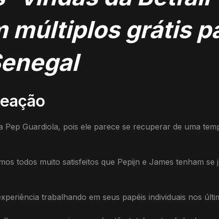
múltiplos grátis p
Senegal
meação
Pep Guardiola, pois ele parece se recuperar de uma tempo
amos todos muito satisfeitos que Pepijn e James tenham se
eriência trabalhando em seus papéis individuais nos últi