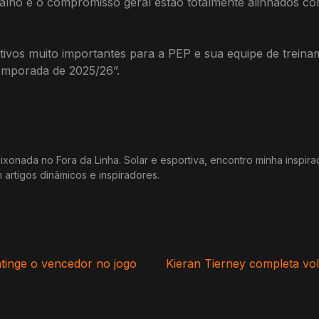
trabalho e o compromisso geral estão totalmente alinhados
tivos muito importantes para a PEP e sua equipe de trei
emporada de 2025/26”.
xonada no Fora da Linha. Solar e esportiva, encontro minha inspir
m artigos dinâmicos e inspiradores.
atinge o vencedor no jogo
Kieran Tierney completa volt