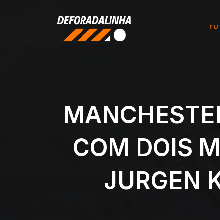
Pular
para
FU
o
conteúdo
MANCHESTER
COM DOIS M
JURGEN K