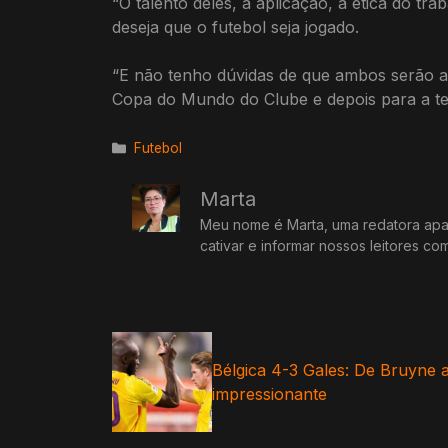
“O talento deles, a aplicação, a ética do 
deseja que o futebol seja jogado.
“E não tenho dúvidas de que ambos serão a
Copa do Mundo do Clube e depois para a t
Categorias
Futebol
Marta
Meu nome é Marta, uma redatora apai
cativar e informar nossos leitores co
Bélgica 4-3 Gales: De Bruyne 
impressionante