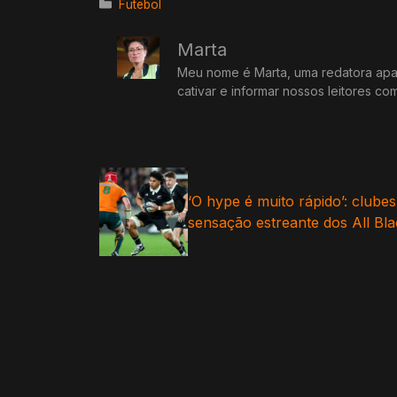
Categorias
Futebol
Marta
Meu nome é Marta, uma redatora apai
cativar e informar nossos leitores co
‘O hype é muito rápido’: clube
sensação estreante dos All Bl