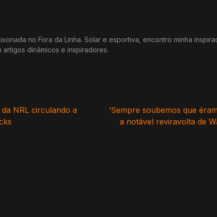
xonada no Fora da Linha. Solar e esportiva, encontro minha inspir
m artigos dinâmicos e inspiradores.
s da NRL circulando a
‘Sempre soubemos que éramo
acks
a notável reviravolta de W