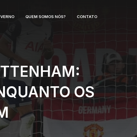
NVERNO
QUEM SOMOS NÓS?
CONTATO
OTTENHAM:
ENQUANTO OS
M