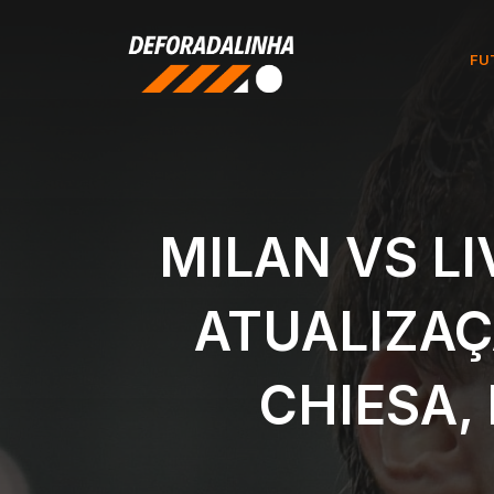
Pular
para
FU
o
conteúdo
MILAN VS LI
ATUALIZAÇ
CHIESA,