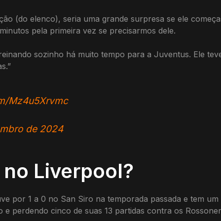
eção (do elenco), seria uma grande surpresa se ele começas
 minutos pela primeira vez se precisarmos dele.
treinando sozinho há muito tempo para a Juventus. Ele te
s.”
com/Mz4u5Xrvmc
embro de 2024
 no Liverpool?
Juve por 1 a 0 no San Siro na temporada passada e tem um
o e perdendo cinco de suas 13 partidas contra os Rossoner