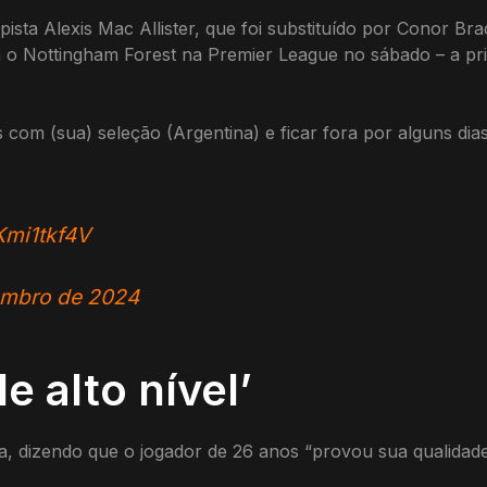
ista Alexis Mac Allister, que foi substituído por Conor B
ra o Nottingham Forest na Premier League no sábado – a p
s com (sua) seleção (Argentina) e ficar fora por alguns dia
Kmi1tkf4V
embro de 2024
e alto nível’
a, dizendo que o jogador de 26 anos “provou sua qualidade
.