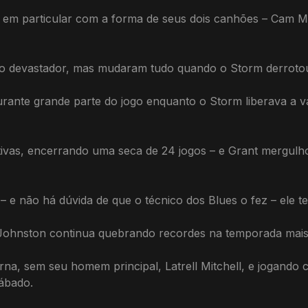
m particular com a forma de seus dois canhões – Cam Mun
devastador, mas mudaram tudo quando o Storm derrotou o
rante grande parte do jogo enquanto o Storm liberava a vá
ativas, encerrando uma seca de 24 jogos – e Grant mergul
 – e não há dúvida de que o técnico dos Blues o fez – ele te
hnston continua quebrando recordes na temporada mais pr
a, sem seu homem principal, Latrell Mitchell, e jogando c
sábado.