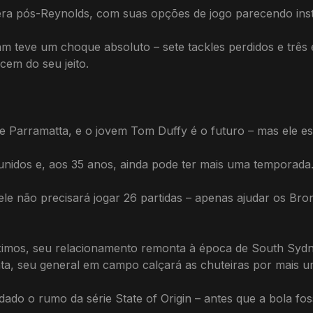
ra pós-Reynolds, com suas opções de jogo parecendo inst
m teve um choque absoluto – sete tackles perdidos e três
em do seu jeito.
 Parramatta, e o jovem Tom Duffy é o futuro – mas ele es
nidos e, aos 35 anos, ainda pode ter mais uma temporada
 não precisará jogar 26 partidas – apenas ajudar os Bron
imos, seu relacionamento remonta à época de South Syd
unta, seu general em campo calçará as chuteiras por mais u
dado o rumo da série State of Origin – antes que a bola fo