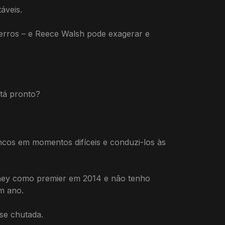
áveis.
 erros – e Reece Walsh pode exagerar e
tá pronto?
.
cos em momentos difíceis e conduzi-los às
ney como premier em 2014 e não tenho
m ano.
sse chutada.