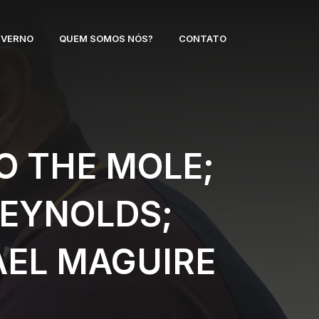
NVERNO
QUEM SOMOS NÓS?
CONTATO
O THE MOLE;
REYNOLDS;
AEL MAGUIRE