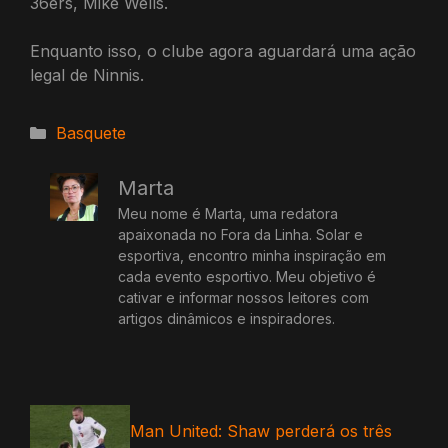
36ers, Mike Wells.
Enquanto isso, o clube agora aguardará uma ação
legal de Ninnis.
Categorias
Basquete
Marta
Meu nome é Marta, uma redatora
apaixonada no Fora da Linha. Solar e
esportiva, encontro minha inspiração em
cada evento esportivo. Meu objetivo é
cativar e informar nossos leitores com
artigos dinâmicos e inspiradores.
Man United: Shaw perderá os três