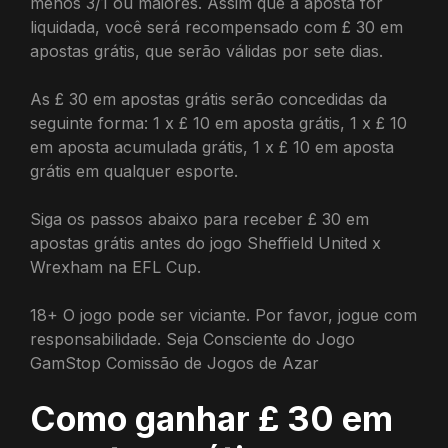
menos 3/1 ou maiores. Assim que a aposta for
liquidada, você será recompensado com £ 30 em
apostas grátis, que serão válidas por sete dias.
As £ 30 em apostas grátis serão concedidas da
seguinte forma: 1 x £ 10 em aposta grátis, 1 x £ 10
em aposta acumulada grátis, 1 x £ 10 em aposta
grátis em qualquer esporte.
Siga os passos abaixo para receber £ 30 em
apostas grátis antes do jogo Sheffield United x
Wrexham na EFL Cup.
18+ O jogo pode ser viciante. Por favor, jogue com
responsabilidade.
Seja Consciente do Jogo
GamStop
Comissão de Jogos de Azar
Como ganhar £ 30 em