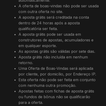
automaticamente.
A oferta de boas-vindas não pode ser usada
com outra oferta no site.
A aposta grátis será creditada na conta
dentro de 24 horas após a aposta
qualificatória ser feita.
A aposta grátis pode ser usada em
construtores de apostas, acumuladores e
em qualquer esporte.
As apostas grátis são válidas por sete dias.
Aposta grátis não incluída em nenhum
retorno.
Uma Oferta de Boas-Vindas será aplicada
por cliente, por domicílio, por Endereço IP.
Esta oferta não pode ser feita em conjunto
com nenhuma outra promoção.
Apostas feitas com fichas de aposta grátis
ou fundos de bônus não se qualificarão
para a oferta.