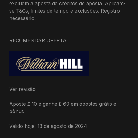
excluem a aposta de créditos de aposta. Aplicam-
se T&Cs, limites de tempo e exclusões. Registro
necessário.
RECOMENDAR OFERTA
Ver revisão
Aposte £ 10 e ganhe £ 60 em apostas grátis e
bônus
Válido hoje: 13 de agosto de 2024