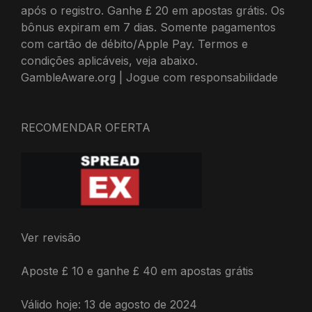
após o registro. Ganhe £ 20 em apostas grátis. Os
bônus expiram em 7 dias. Somente pagamentos
com cartão de débito/Apple Pay. Termos e
condições aplicáveis, veja abaixo.
GambleAware.org | Jogue com responsabilidade
RECOMENDAR OFERTA
Ver revisão
Aposte £ 10 e ganhe £ 40 em apostas grátis
Válido hoje: 13 de agosto de 2024