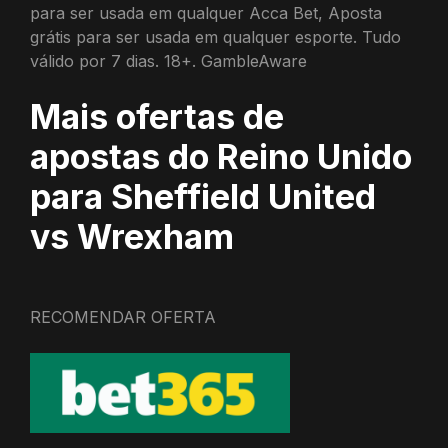
para ser usada em qualquer Acca Bet, Aposta
grátis para ser usada em qualquer esporte. Tudo
válido por 7 dias. 18+. GambleAware
Mais ofertas de
apostas do Reino Unido
para Sheffield United
vs Wrexham
RECOMENDAR OFERTA