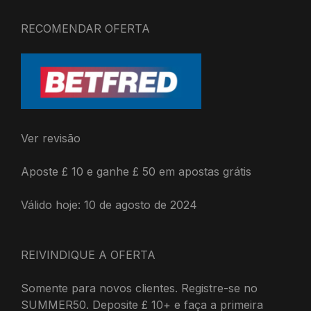
RECOMENDAR OFERTA
Ver revisão
Aposte £ 10 e ganhe £ 50 em apostas grátis
Válido hoje: 10 de agosto de 2024
REIVINDIQUE A OFERTA
Somente para novos clientes. Registre-se no
SUMMER50. Deposite £ 10+ e faça a primeira