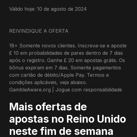
Válido hoje: 10 de agosto de 2024
REIVINDIQUE A OFERTA
18+ Somente novos clientes. Inscreva-se e aposte
£ 10 em probabilidades de pares dentro de 7 dias
após o registro. Ganhe £ 20 em apostas grátis. Os
bônus expiram em 7 dias. Somente pagamentos
com cartão de débito/Apple Pay. Termos e
condições aplicáveis, veja abaixo.
GambleAware.org | Jogue com responsabilidade
Mais ofertas de
apostas no Reino Unido
neste fim de semana