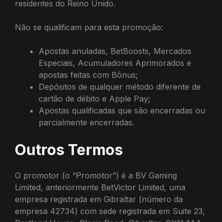
residentes do Reino Unido.
Não se qualificam para esta promoção:
Apostas anuladas, BetBoosts, Mercados
Especiais, Acumuladores Aprimorados e
apostas feitas com Bônus;
Depósitos de qualquer método diferente de
cartão de débito e Apple Pay;
Apostas qualificadas que são encerradas ou
parcialmente encerradas.
Outros Termos
O promotor (o “Promotor”) é a BV Gaming
Limited, anteriormente BetVictor Limited, uma
empresa registrada em Gibraltar (número da
empresa 42734) com sede registrada em Suite 23,