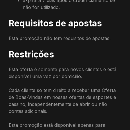
expirará 7 dias após o credenciamento se
não for utilizado.
Requisitos de apostas
Esta promoção não tem requisitos de apostas.
Restrições
Esta oferta é somente para novos clientes e está
disponível uma vez por domicílio.
Cada cliente só tem direito a receber uma Oferta
de Boas-Vindas em nossas ofertas de esportes e
cassino, independentemente de abrir ou não
contas adicionais.
Esta promoção está disponível apenas para