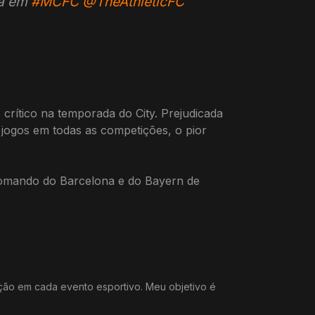
da em
#MCFC
@TheAthleticFC
rítico na temporada do City. Prejudicada
 jogos em todas as competições, o pior
 comando do Barcelona e do Bayern de
ação em cada evento esportivo. Meu objetivo é