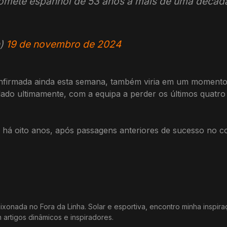
omete espanhol de 53 anos a mais de uma déca
n)
19 de novembro de 2024
nfirmada ainda esta semana, também viria em um momento c
ado ultimamente, com a equipa a perder os últimos quatro
ty há oito anos, após passagens anteriores de sucesso no
xonada no Fora da Linha. Solar e esportiva, encontro minha inspir
m artigos dinâmicos e inspiradores.