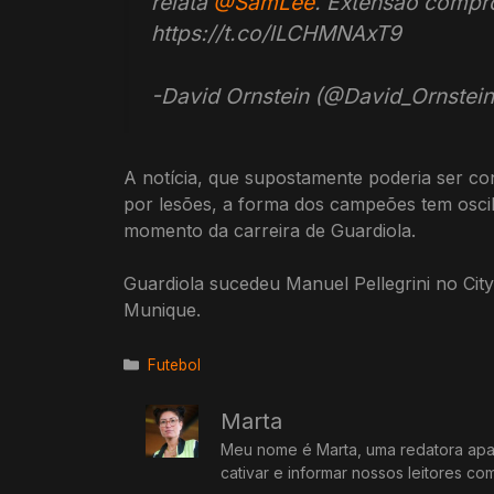
relata
@SamLee
. Extensão compr
https://t.co/lLCHMNAxT9
-David Ornstein (@David_Ornstei
A notícia, que supostamente poderia ser co
por lesões, a forma dos campeões tem oscil
momento da carreira de Guardiola.
Guardiola sucedeu Manuel Pellegrini no Ci
Munique.
Categorias
Futebol
Marta
Meu nome é Marta, uma redatora apai
cativar e informar nossos leitores co