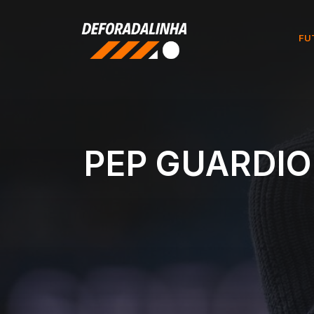
Pular
para
FU
o
conteúdo
PEP GUARDIO