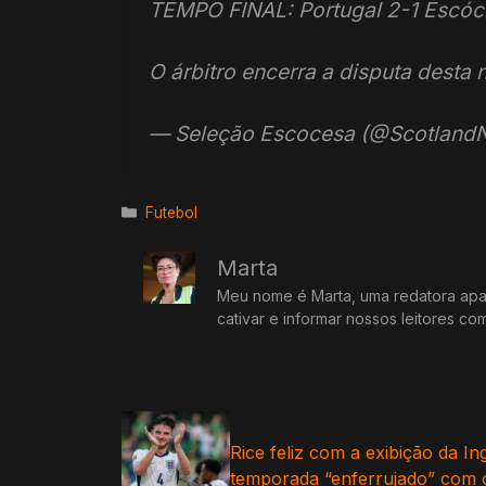
TEMPO FINAL: Portugal 2-1 Escóc
O árbitro encerra a disputa desta 
— Seleção Escocesa (@Scotland
Categorias
Futebol
Marta
Meu nome é Marta, uma redatora apai
cativar e informar nossos leitores co
Rice feliz com a exibição da Ing
temporada “enferrujado” com 