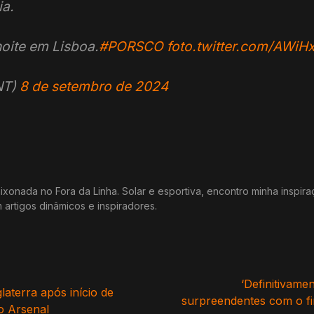
ia.
noite em Lisboa.
#PORSCO
foto.twitter.com/AWiH
NT)
8 de setembro de 2024
xonada no Fora da Linha. Solar e esportiva, encontro minha inspir
m artigos dinâmicos e inspiradores.
‘Definitivame
laterra após início de
surpreendentes com o fi
o Arsenal