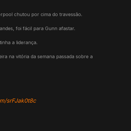
erpool chutou por cima do travessão.
des, foi fácil para Gunn afastar.
nha a liderança.
eira na vitória da semana passada sobre a
com/srFJak0t8c