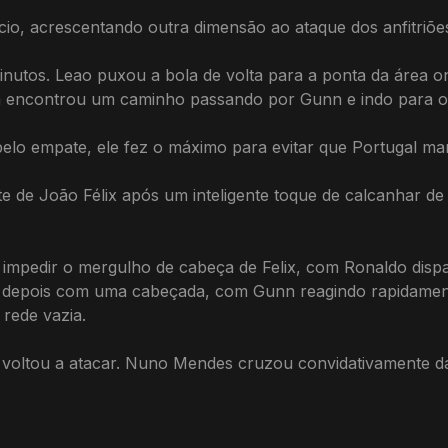
ício, acrescentando outra dimensão ao ataque dos anfitriõe
minutos. Leao puxou a bola de volta para a ponta da área o
 encontrou um caminho passando por Gunn e indo para o ca
pelo empate, ele fez o máximo para evitar que Portugal marc
e de João Félix após um inteligente toque de calcanhar d
a impedir o mergulho de cabeça de Felix, com Ronaldo disp
depois com uma cabeçada, com Gunn reagindo rapidamente 
rede vazia.
voltou a atacar. Nuno Mendes cruzou convidativamente d