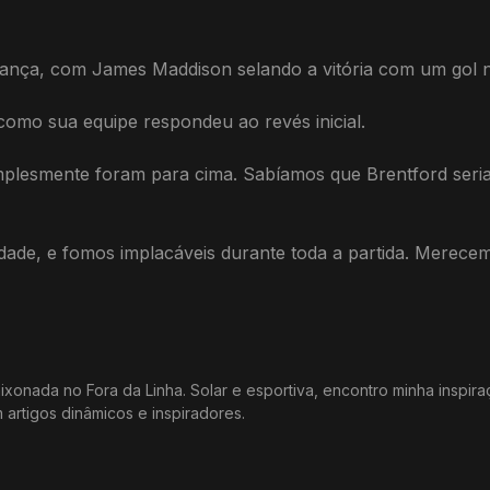
rança, com James Maddison selando a vitória com um gol n
como sua equipe respondeu ao revés inicial.
implesmente foram para cima. Sabíamos que Brentford seri
ade, e fomos implacáveis ​​durante toda a partida. Merecemo
xonada no Fora da Linha. Solar e esportiva, encontro minha inspir
m artigos dinâmicos e inspiradores.