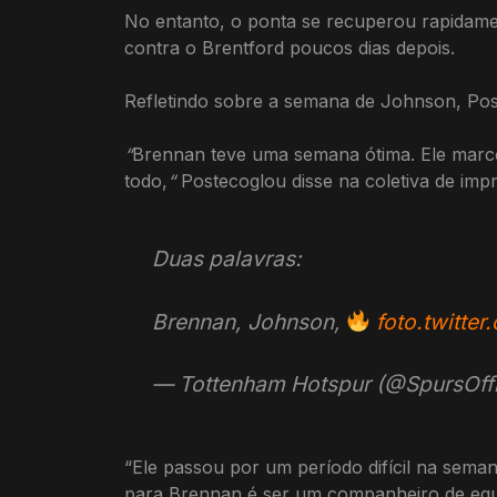
No entanto, o ponta se recuperou rapidamen
contra o Brentford poucos dias depois.
Refletindo sobre a semana de Johnson, Pos
“
Brennan teve uma semana ótima. Ele marcou
todo,
“
Postecoglou disse na coletiva de imp
Duas palavras:
Brennan, Johnson,
foto.twitt
— Tottenham Hotspur (@SpursOffi
“Ele passou por um período difícil na sema
para Brennan é ser um companheiro de equi