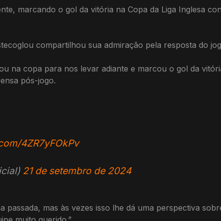
te, marcando o gol da vitória na Copa da Liga Inglesa co
tecoglou compartilhou sua admiração pela resposta do jog
 na copa para nos levar adiante e marcou o gol da vitóri
rensa pós-jogo.
er.com/4ZR7yFOkPv
cial)
21 de setembro de 2024
na passada, mas às vezes isso lhe dá uma perspectiva sobr
pe muito querido.”