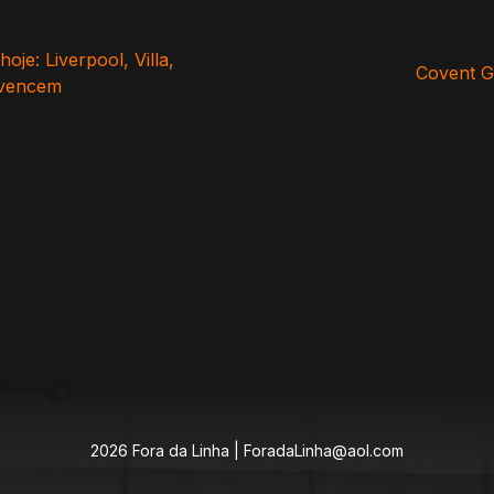
je: Liverpool, Villa,
Covent Ga
 vencem
2026 Fora da Linha |
ForadaLinha@aol.com