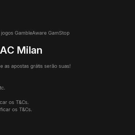
 de jogos GambleAware GamStop
 AC Milan
 e as apostas grátis serão suas!
tc.
icar os T&Cs.
ificar os T&Cs.