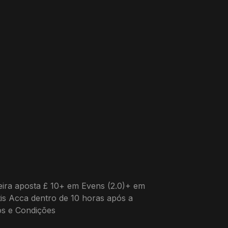
eira aposta £ 10+ em Evens (2.0)+ em
tis Acca dentro de 10 horas após a
mos e Condições