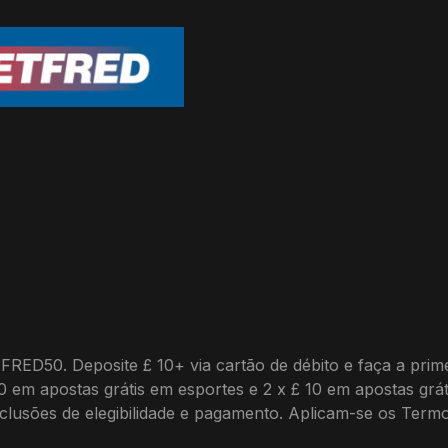
FRED50. Deposite £ 10+ via cartão de débito e faça a prim
10 em apostas grátis em esportes e 2 x £ 10 em apostas grá
exclusões de elegibilidade e pagamento. Aplicam-se os Ter