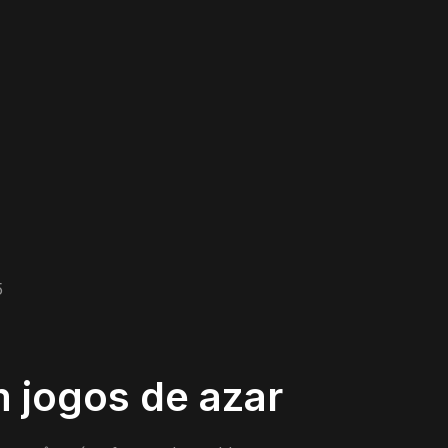
5
m jogos de azar