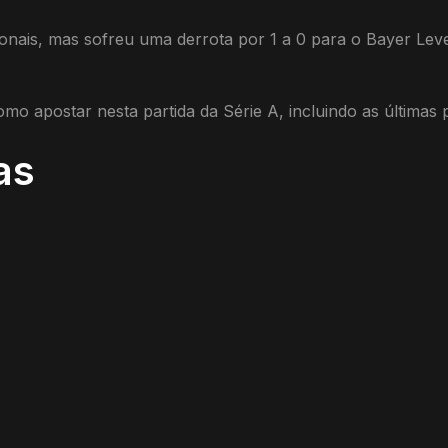
cionais, mas sofreu uma derrota por 1 a 0 para o Bayer Le
o apostar nesta partida da Série A, incluindo as últimas pr
as