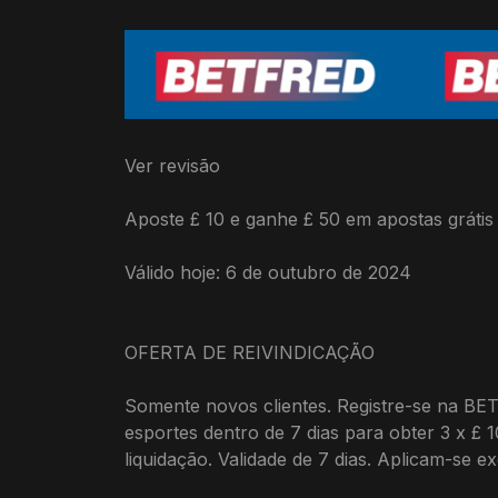
Ver revisão
Aposte £ 10 e ganhe £ 50 em apostas grátis
Válido hoje: 6 de outubro de 2024
OFERTA DE REIVINDICAÇÃO
Somente novos clientes. Registre-se na BET
esportes dentro de 7 dias para obter 3 x £ 
liquidação. Validade de 7 dias. Aplicam-se 