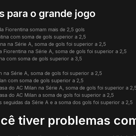
s para o grande jogo
a Fiorentina somam mais de 2,5 gols
tina com soma de gols superior a 2,5
na na Série A, soma de gols foi superior a 2,5
Fiorentina na Série A, soma de gols foi superior a 2,5
na com soma de gols superior a 3,5
 na Série A, soma de gols foi superior a 2,5
an com soma de gols superior a 2,5
sa do AC Milan na Série A, soma de gols foi superior a 2,
sa do AC Milan a soma de gols foi superior a 2,5
s seguidas da Série A e a soma dos gols foi superior a 2,5
ocê tiver problemas co