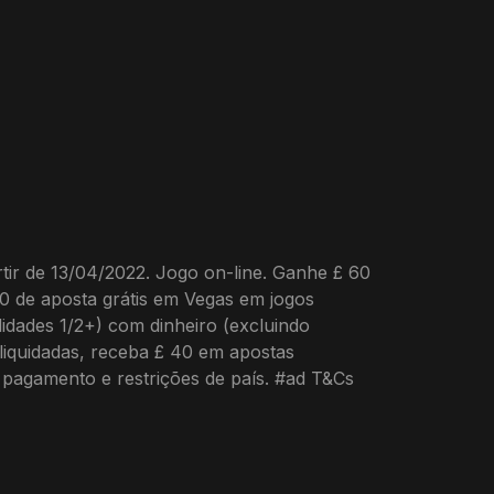
ir de 13/04/2022. Jogo on-line. Ganhe £ 60
20 de aposta grátis em Vegas em jogos
lidades 1/2+) com dinheiro (excluindo
 liquidadas, receba £ 40 em apostas
e pagamento e restrições de país. #ad T&Cs