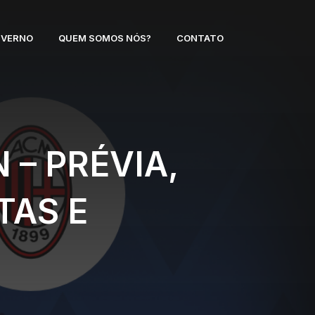
NVERNO
QUEM SOMOS NÓS?
CONTATO
 – PRÉVIA,
TAS E