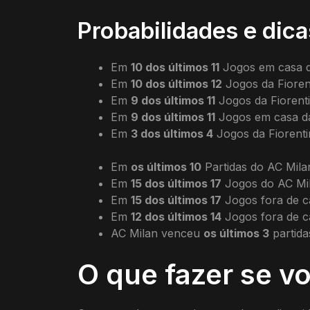
Probabilidades e dica
Em
10 dos últimos 11
Jogos em casa d
Em
10 dos últimos 12
Jogos da Fioren
Em
9 dos últimos 11
Jogos da Fiorenti
Em
9 dos últimos 11
Jogos em casa da 
Em
3 dos últimos 4
Jogos da Fiorenti
Em
os últimos 10
Partidas do AC Milan
Em
15 dos últimos 17
Jogos do AC Mil
Em
15 dos últimos 17
Jogos fora de ca
Em
12 dos últimos 14
Jogos fora de ca
AC Milan venceu
os últimos 3
partida
O que fazer se v