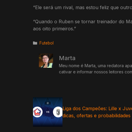
“Ele será um rival, mas estou feliz que out
“Quando o Ruben se tornar treinador do M
aos oito primeiros.”
Categorias
Futebol
Marta
Meu nome é Marta, uma redatora apai
cativar e informar nossos leitores co
Liga dos Campeões: Lille x Juv
dicas, ofertas e probabilidades