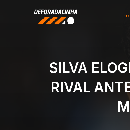
Pular
para
FU
o
conteúdo
SILVA ELO
RIVAL ANT
M