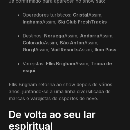
Já confirmado para aparecer no show são:
Operadores turísticos:
Cristal
Assim,
Inghams
Assim,
Ski Club FreshTracks
Destinos:
Noruega
Assim,
Andorra
Assim,
Colorado
Assim,
São Anton
Assim,
Gurgl
Assim,
Vail Resorts
Assim,
Ikon Pass
Varejistas:
Ellis Brigham
Assim,
Troca de
esqui
Ellis Brigham retorna ao show depois de vários
anos, juntando-se a uma linha diversificada de
marcas e varejistas de esportes de neve.
De volta ao seu lar
espiritual