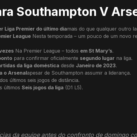
para Southampton V Ars
r Liga Premier do último dia
mais do que qualquer outro l
emier League
Nesta temporada – um pouco de um novo rec
 vezes
Na Premier League – todos
em St Mary’s
.
ponto
para confirmar oficialmente
segundo lugar
na liga.
artidas da liga doméstica
desde
Janeiro de 2023
.
a o Arsenal
apesar de Southampton assumir a liderança.
s últimos seis jogos de distância.
s últimos
Seis jogos da liga
(D1 L5).
cias da equipe antes do confronto de domingo c