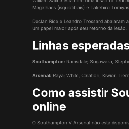
William Saliba está com uma lesão no tendão
Magalhães (isquiotibiais) e Takehiro Tomiya
Declan Rice e Leandro Trossard abalaram a
um papel maior após seu retorno da lesão.
Linhas esperadas
Southampton:
Ramsdale; Sugawara, Stephe
Arsenal:
Raya; White, Calafiori, Kiwior, Tie
Como assistir So
online
O Southampton V Arsenal não está disponíve