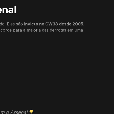
enal
ado. Eles são
invicto no GW38 desde 2005
.
orde para a maioria das derrotas em uma
om o Arsenal