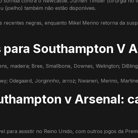
 sofrida contra o Newcastle. Jurrien Timber (cirurgia no t
su (joelho) também não estão disponíveis.
s recentes negras, enquanto Mikel Merino retorna da sus
 para Southampton V A
ns, madeira; Bree, Smallbone, Downes, Welington; DiBlin
rney; Odegaard, Jorginnho, arroz; Nwaneri, Merino, Martinel
uthampton v Arsenal: ca
l para assistir no Reino Unido, com outros jogos da Prem