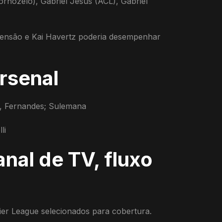
ornozelo), Gabriel Jesus (ACL), Gabriel
pensão e Kai Havertz poderia desempenhar
rsenal
g, Fernandes; Sulemana
li
nal de TV, fluxo
ier League selecionados para cobertura.