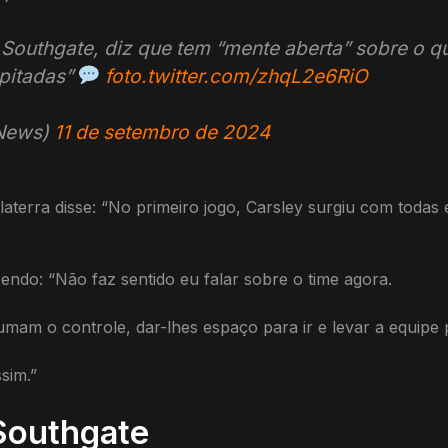
h Southgate, diz que tem “mente aberta” sobre o q
ipitadas”
foto.twitter.com/zhqL2e6RiO
sNews)
11 de setembro de 2024
glaterra disse: “No primeiro jogo, Carsley surgiu com todas
endo: “Não faz sentido eu falar sobre o time agora.
mam o controle, dar-lhes espaço para ir e levar a equipe 
sim.”
Southgate