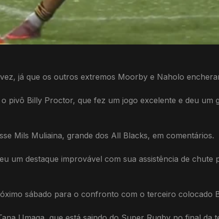
 vez, já que os outros extremos Moorby e Naholo enchera
o pivô Billy Proctor, que fez um jogo excelente e deu um 
isse Mils Muliaina, grande dos All Blacks, em comentários.
eu um destaque improvável com sua assistência de chute 
óximo sábado para o confronto com o terceiro colocado B
e Tana Umaga, que está saindo do Super Rugby no final da 