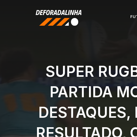
Pular
para
FU
o
conteúdo
SUPER RUGB
PARTIDA MO
DESTAQUES, 
RESULTADO, 