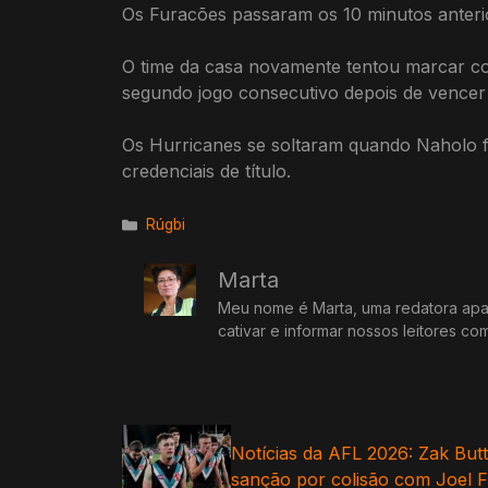
Os Furacões passaram os 10 minutos anterio
O time da casa novamente tentou marcar co
segundo jogo consecutivo depois de vencer
Os Hurricanes se soltaram quando Naholo f
credenciais de título.
Categorias
Rúgbi
Marta
Meu nome é Marta, uma redatora apai
cativar e informar nossos leitores co
Notícias da AFL 2026: Zak Butte
sanção por colisão com Joel Fr