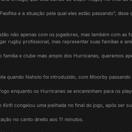
fika e a situação pela qual eles estão passando”, disse o 
tão não apenas com os jogadores, mas também com as fam
r rugby profissional, mas representar suas famílias e ami
família e clube mais amplo dos Hurricanes, queremos apen
eita quando Naholo foi introduzido, com Moorby passando 
fogo enquanto os Hurricanes se encaminham para os playo
Kirifi congelou uma joelhada no final do jogo, após ser sub
ação no canto direito aos 11 minutos.