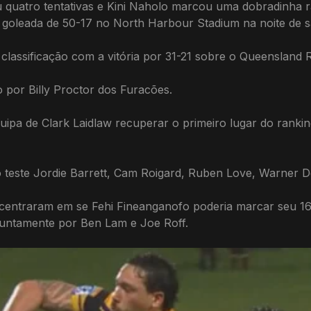
uatro tentativas e Kini Naholo marcou uma dobradinha rá
a goleada de 50-17 no North Harbour Stadium na noite de 
classificação com a vitória por 31-21 sobre o Queensland R
por Billy Proctor dos Furacões.
pa de Clark Laidlaw recuperar o primeiro lugar do rank
o teste Jordie Barrett, Cam Roigard, Ruben Love, Warner De
centraram em se Fehi Fineanganofo poderia marcar seu 16º
juntamente por Ben Lam e Joe Roff.