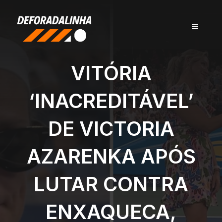
Pular
para
MENU
o
conteúdo
VITÓRIA
‘INACREDITÁVEL’
DE VICTORIA
AZARENKA APÓS
LUTAR CONTRA
ENXAQUECA,