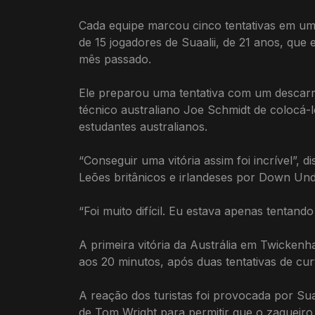
Cada equipe marcou cinco tentativas em um 
de 15 jogadores de Suaalii, de 21 anos, que
mês passado.
Ele preparou uma tentativa com um descarre
técnico australiano Joe Schmidt de colocá-l
estudantes australianos.
“Conseguir uma vitória assim foi incrível”, d
Leões britânicos e irlandeses por Down Un
“Foi muito difícil. Eu estava apenas tentan
A primeira vitória da Austrália em Twicke
aos 20 minutos, após duas tentativas de cu
A reação dos turistas foi provocada por Su
de Tom Wright para permitir que o zagueiro