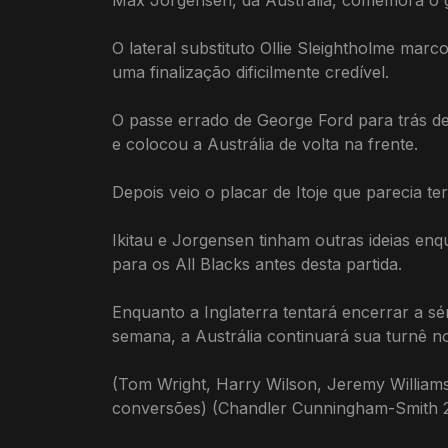
Max Jorgensen, da Austrália, comemora o g
O lateral substituto Ollie Sleightholme marc
uma finalização dificilmente credível.
O passe errado de George Ford para trás de
e colocou a Austrália de volta na frente.
Depois veio o placar de Itoje que parecia ter
Ikitau e Jorgensen tinham outras ideias en
para os All Blacks antes desta partida.
Enquanto a Inglaterra tentará encerrar a sé
semana, a Austrália continuará sua turnê no
(Tom Wright, Harry Wilson, Jeremy William
conversões) (Chandler Cunningham-Smith 2, 