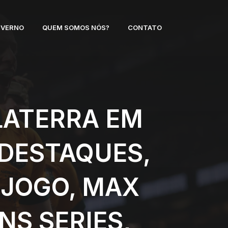
NVERNO
QUEM SOMOS NÓS?
CONTATO
LATERRA EM
 DESTAQUES,
 JOGO, MAX
S SERIES,