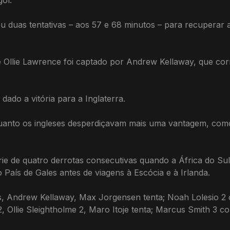
ol.
ou duas tentativas – aos 57 e 68 minutos – para recuperar 
 Ollie Lawrence foi captado por Andrew Kellaway, que cor
 dado a vitória para a Inglaterra.
quanto os ingleses desperdiçavam mais uma vantagem, como
rie de quatro derrotas consecutivas quando a África do Su
 País de Gales antes de viagens à Escócia e à Irlanda.
s, Andrew Kellaway, Max Jorgensen tenta; Noah Lolesio 2 
Ollie Sleightholme 2, Maro Itoje tenta; Marcus Smith 3 co