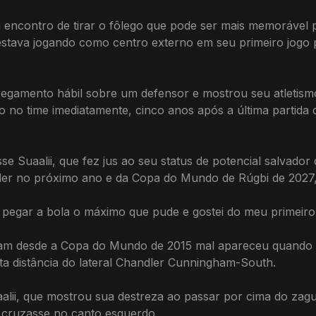
encontro de tirar o fôlego que pode ser mais memorável p
 estava jogando como centro externo em seu primeiro jogo 
gamento hábil sobre um defensor e mostrou seu atletismo 
o no time imediatamente, cinco anos após a última partida 
isse Suaalii, que fez jus ao seu status de potencial salvado
der no próximo ano e da Copa do Mundo de Rúgbi de 2027, 
do pegar a bola o máximo que pude e gostei do meu primeiro 
nham desde a Copa do Mundo de 2015 mal apareceu quando 
rta distância do lateral Chandler Cunningham-South.
aalii, que mostrou sua destreza ao passar por cima do za
 cruzasse no canto esquerdo.