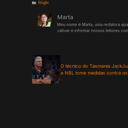
Categorias
Rúgbi
Marta
Meu nome é Marta, uma redatora apai
cativar e informar nossos leitores co
O técnico do T asmania JackJu
a NBL tome medidas contra os t