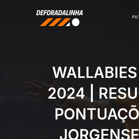
Pular
para
FU
o
conteúdo
WALLABIES
2024 | RES
PONTUAÇÕE
JORGENSE