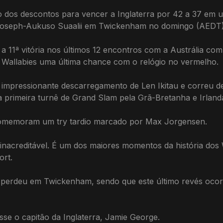
 dos descontos para vencer a Inglaterra por 42 a 37 em u
 Joseph-Aukuso Suaalii em Twickenham no domingo (AEDT)
ra a 11ª vitória nos últimos 12 encontros com a Austrália c
os Wallabies uma última chance com o relógio no vermelho.
 impressionante descarregamento de Len Ikitau e correu 
a primeira turnê de Grand Slam pela Grã-Bretanha e Irland
 comemoram um try tardio marcado por Max Jorgensen.
inacreditável. É um dos maiores momentos da história dos 
rt.
 perdeu em Twickenham, sendo que este último revés ocor
isse o capitão da Inglaterra, Jamie George.