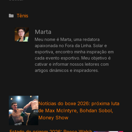
Categorias
Tênis
Marta
Meu nome é Marta, uma redatora
apaixonada no Fora da Linha. Solar e
esportiva, encontro minha inspiração em
cada evento esportivo. Meu objetivo é
cativar e informar nossos leitores com
artigos dinâmicos e inspiradores.
Notícias do boxe 2026: próxima luta
de Max McIntyre, Bohdan Sobol,
Money Show
Estado de origem 2026: Reece Walsh,