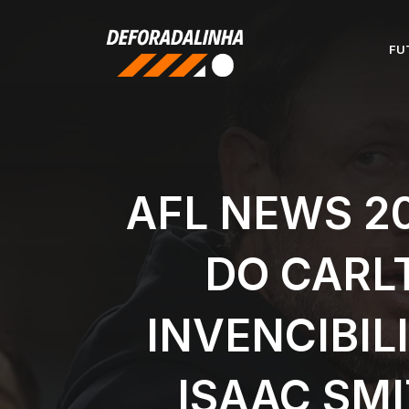
Pular
para
FU
o
conteúdo
AFL NEWS 2
DO CARLT
INVENCIBI
ISAAC SM