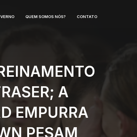
NVERNO
QUEM SOMOS NÓS?
CONTATO
TREINAMENTO
RASER; A
RD EMPURRA
OWN PESAM