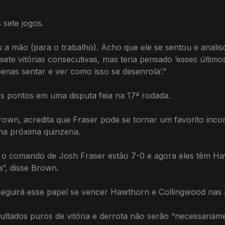
 sete jogos.
 a mão (para o trabalho). Acho que ele se sentou e anal
 sete vitórias consecutivas, mas teria pensado ‘esses últim
enas sentar e ver como isso se desenrola’.”
s pontos em uma disputa feia na 17ª rodada.
own, acredita que Fraser pode se tornar um favorito incon
na próxima quinzena.
 o comando de Josh Fraser estão 7-0 e agora eles têm Ha
”, disse Brown.
nseguirá esse papel se vencer Hawthorn e Collingwood nas
ultados puros de vitória e derrota não serão “necessariame