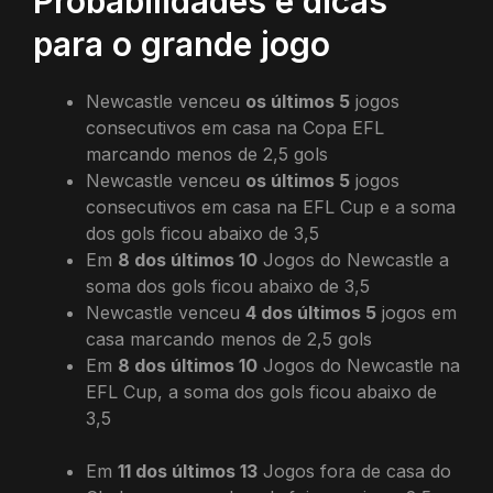
Probabilidades e dicas
para o grande jogo
Newcastle venceu
os últimos 5
jogos
consecutivos em casa na Copa EFL
marcando menos de 2,5 gols
Newcastle venceu
os últimos 5
jogos
consecutivos em casa na EFL Cup e a soma
dos gols ficou abaixo de 3,5
Em
8 dos últimos 10
Jogos do Newcastle a
soma dos gols ficou abaixo de 3,5
Newcastle venceu
4 dos últimos 5
jogos em
casa marcando menos de 2,5 gols
Em
8 dos últimos 10
Jogos do Newcastle na
EFL Cup, a soma dos gols ficou abaixo de
3,5
Em
11 dos últimos 13
Jogos fora de casa do