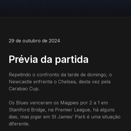
29 de outubro de 2024
Prévia da partida
Repetindo o confronto da tarde de domingo, o
Newcastle enfrenta o Chelsea, desta vez pela
Carabao Cup.
Os Blues venceram os Magpies por 2 a 1 em
Stamford Bridge, na Premier League, há alguns
dias, mas jogar em St James’ Park é uma situação
diferente.