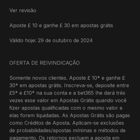
Ver revisão
Aposte £ 10 e ganhe £ 30 em apostas grátis
Válido hoje: 29 de outubro de 2024
OFERTA DE REIVINDICAÇÃO
Somente novos clientes. Aposte £ 10* e ganhe £
30* em apostas grátis. Inscreva-se, deposite entre
£5* e £10* na sua conta e a bet365 lhe dará três
vezes esse valor em Apostas Grátis quando você
fizer apostas qualificadas com o mesmo valor e
elas forem liquidadas. As Apostas Grátis são pagas
como Créditos de Aposta. Aplicam-se exclusões
de probabilidades/apostas mínimas e métodos de
pagamento. Os retornos excluem a aposta em