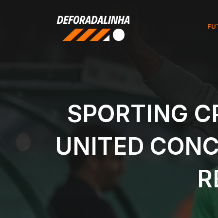
Pular
para
FU
o
conteúdo
SPORTING C
UNITED CONC
R