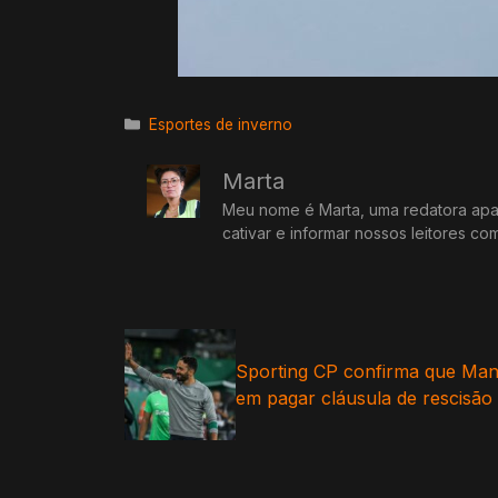
Categorias
Esportes de inverno
Marta
Meu nome é Marta, uma redatora apai
cativar e informar nossos leitores co
Sporting CP confirma que Man
em pagar cláusula de rescisã