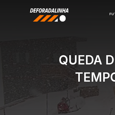
Pular
para
FU
o
conteúdo
QUEDA D
TEMPO