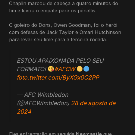
Chaplin marcou de cabeça a quatro minutos do
fim e levou o empate para os pênaltis.
O goleiro do Dons, Owen Goodman, foi o herói
com defesas de Jack Taylor e Omari Hutchinson
para levar seu time para a terceira rodada.
ESTOU APAIXONADA PELO SEU
FORMATO!
#AFCW
foto.twitter.com/ByXGx0C2PP
— AFC Wimbledon
(@AFCWimbledon)
28 de agosto de
2024
Eles enfrentarão em seguida
Newcastle
que