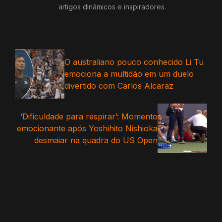
artigos dinâmicos e inspiradores.
O australiano pouco conhecido Li Tu
emociona a multidão em um duelo
divertido com Carlos Alcaraz
‘Dificuldade para respirar’: Momento
emocionante após Yoshihito Nishioka
desmaiar na quadra do US Open