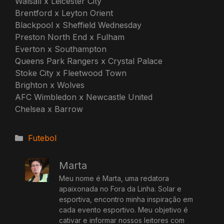
Walsall x Leicester City
Brentford x Leyton Orient
Blackpool x Sheffield Wednesday
Preston North End x Fulham
Everton x Southampton
Queens Park Rangers x Crystal Palace
Stoke City x Fleetwood Town
Brighton x Wolves
AFC Wimbledon x Newcastle United
Chelsea x Barrow
Categorias
Futebol
Marta
Meu nome é Marta, uma redatora
apaixonada no Fora da Linha. Solar e
esportiva, encontro minha inspiração em
cada evento esportivo. Meu objetivo é
cativar e informar nossos leitores com