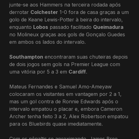
junte-se aos Hammers na terceira rodada após
derrotar
Colchester
1-0 fora de casa graças a um
golo de Keane Lewis-Potter à beira do intervalo,
enquanto
Lobos
passado facilitado
Queimadura
no Molineux graças aos gols de Gonçalo Guedes
em ambos os lados do intervalo.
Southampton
encontraram suas chuteiras depois
de dois jogos sem gols na Premier League com
uma vitória por 5 a 3 em
Cardiff
.
Mateus Fernandes e Samuel Amo-Ameyaw
colocaram os visitantes em vantagem por 2 a 1,
mas um gol contra de Ronnie Edwards após o
intervalo empatou o placar e, embora Cameron
Archer tenha feito 3 a 2, Alex Robertson empatou
para os Bluebirds quase imediatamente.
Com os pênaltis se aproximando, James Bree