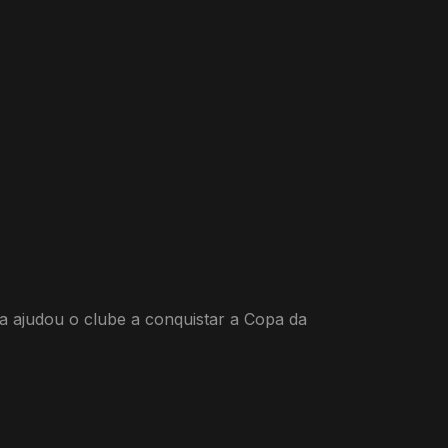
da ajudou o clube a conquistar a Copa da