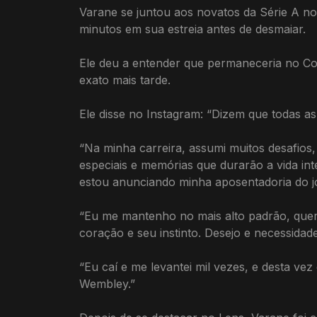
Varane se juntou aos novatos da Série A n
minutos em sua estreia antes de desmaiar.
Ele deu a entender que permaneceria no Com
exato mais tarde.
Ele disse no Instagram: “Dizem que todas a
“Na minha carreira, assumi muitos desafios
especiais e memórias que durarão a vida in
estou anunciando minha aposentadoria do 
“Eu me mantenho no mais alto padrão, quer
coração e seu instinto. Desejo e necessidade
“Eu caí e me levantei mil vezes, e desta 
Wembley.”