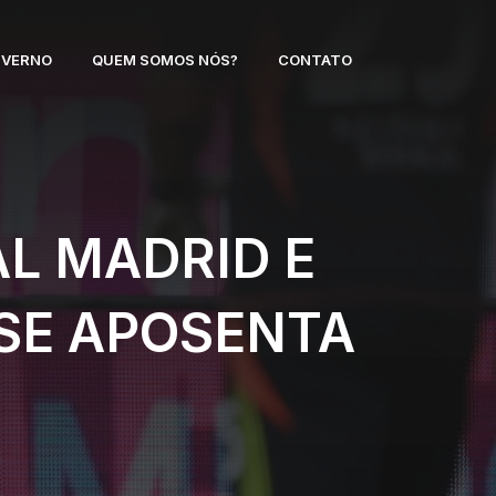
NVERNO
QUEM SOMOS NÓS?
CONTATO
AL MADRID E
SE APOSENTA