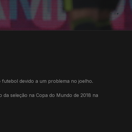
 futebol devido a um problema no joelho.
sso da seleção na Copa do Mundo de 2018 na