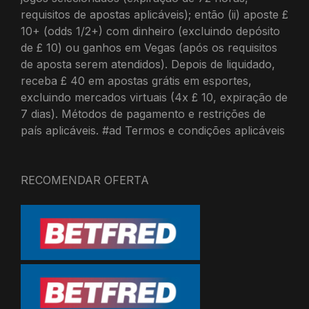
requisitos de apostas aplicáveis); então (ii) aposte £
10+ (odds 1/2+) com dinheiro (excluindo depósito
de £ 10) ou ganhos em Vegas (após os requisitos
de aposta serem atendidos). Depois de liquidado,
receba £ 40 em apostas grátis em esportes,
excluindo mercados virtuais (4x £ 10, expiração de
7 dias). Métodos de pagamento e restrições de
país aplicáveis. #ad Termos e condições aplicáveis
RECOMENDAR OFERTA