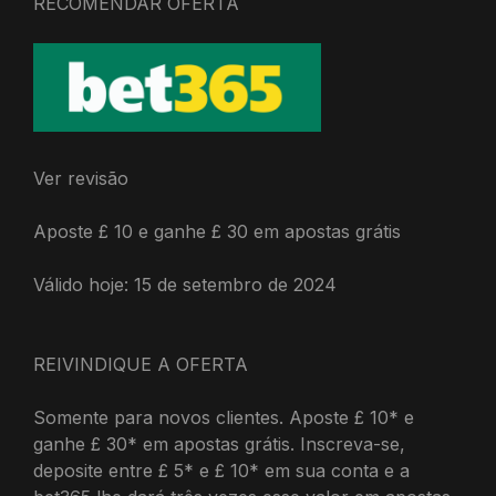
RECOMENDAR OFERTA
Ver revisão
Aposte £ 10 e ganhe £ 30 em apostas grátis
Válido hoje: 15 de setembro de 2024
REIVINDIQUE A OFERTA
Somente para novos clientes. Aposte £ 10* e
ganhe £ 30* em apostas grátis. Inscreva-se,
deposite entre £ 5* e £ 10* em sua conta e a