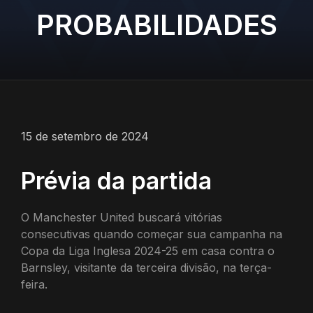
PROBABILIDADES
15 de setembro de 2024
Prévia da partida
O Manchester United buscará vitórias
consecutivas quando começar sua campanha na
Copa da Liga Inglesa 2024-25 em casa contra o
Barnsley, visitante da terceira divisão, na terça-
feira.