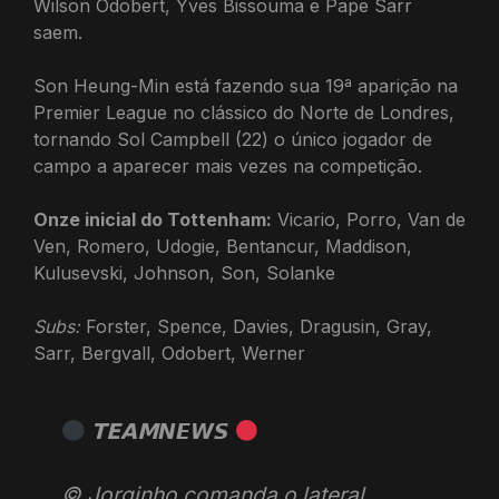
Wilson Odobert, Yves Bissouma e Pape Sarr
saem.
Son Heung-Min está fazendo sua 19ª aparição na
Premier League no clássico do Norte de Londres,
tornando Sol Campbell (22) o único jogador de
campo a aparecer mais vezes na competição.
Onze inicial do Tottenham:
Vicario, Porro, Van de
Ven, Romero, Udogie, Bentancur, Maddison,
Kulusevski, Johnson, Son, Solanke
Subs:
Forster, Spence, Davies, Dragusin, Gray,
Sarr, Bergvall, Odobert, Werner
𝗧𝗘𝗔𝗠𝙉𝙀𝙒𝙎
©️ Jorginho comanda o lateral