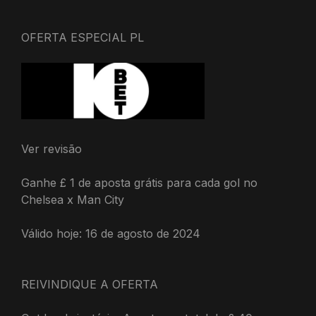
OFERTA ESPECIAL PL
Ver revisão
Ganhe £ 1 de aposta grátis para cada gol no
Chelsea x Man City
Válido hoje: 16 de agosto de 2024
REIVINDIQUE A OFERTA