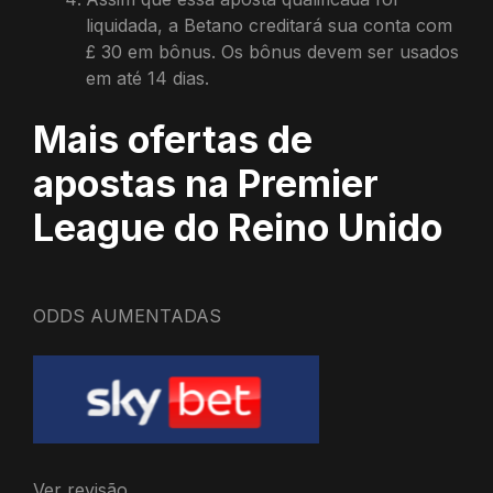
liquidada, a Betano creditará sua conta com
£ 30 em bônus. Os bônus devem ser usados
​​em até 14 dias.
Mais ofertas de
apostas na Premier
League do Reino Unido
ODDS AUMENTADAS
Ver revisão