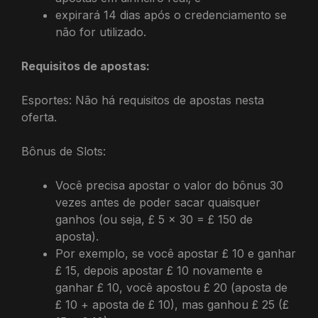
expirará 14 dias após o credenciamento se
não for utilizado.
Requisitos de apostas:
Esportes: Não há requisitos de apostas nesta
oferta.
Bônus de Slots:
Você precisa apostar o valor do bônus 30
vezes antes de poder sacar quaisquer
ganhos (ou seja, £ 5 x 30 = £ 150 de
aposta).
Por exemplo, se você apostar £ 10 e ganhar
£ 15, depois apostar £ 10 novamente e
ganhar £ 10, você apostou £ 20 (aposta de
£ 10 + aposta de £ 10), mas ganhou £ 25 (£