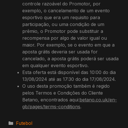
controle razoável do Promotor, por
exemplo, o cancelamento de um evento
esportivo que era um requisito para
participação, ou uma condição de um
prêmio, o Promotor pode substituir a
recompensa por algo de valor igual ou
maior. Por exemplo, se o evento em que a
aposta grátis deveria ser usada for
cancelado, a aposta grátis poderá ser usada
em qualquer evento esportivo.
Esta oferta está disponível das 10:00 do dia
13/08/2024 até as 17:30 do dia 17/08/2024.
O uso desta promoção também é regido
pelos Termos e Condições do Cliente
Betano, encontrados aqui:
betano.co.uk/en-
gb/pages/terms-conditions
.
Categorias
Futebol