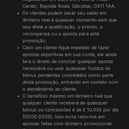
Center, Bayside Road, Gibraltar, GX11 1AA.
Os clientes podem sacar seu saldo em
dinheiro real a qualquer momento sem que
isso afete a qualificação, o prêmio, a
recompensa ou a aposta para esta
promoção.
Caso um cliente fique impedido de fazer
apostas esportivas em sua conta, ele ainda
terá o direito de concluir qualquer aposta
necessária ou usar quaisquer fundos de
bônus pendentes concedidos como parte
desta promoção, entrando em contato com
o atendimento ao cliente.
O benefício máximo em dinheiro real que
qualquer cliente receberá de quaisquer
bônus ou concessões é de £ 10.000 por dia
(00:00-23:59). Isso inclui retornos em
apostas feitas com dinheiro promocional.