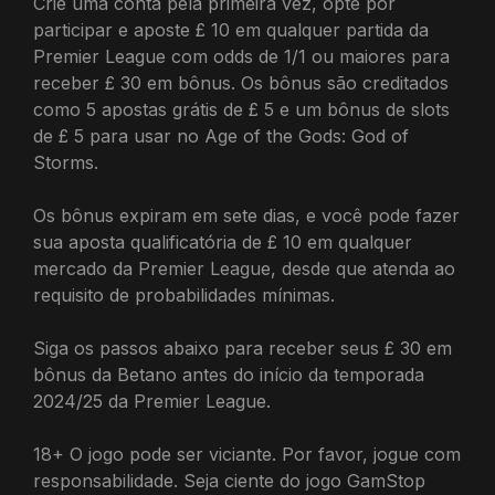
Crie uma conta pela primeira vez, opte por
participar e aposte £ 10 em qualquer partida da
Premier League com odds de 1/1 ou maiores para
receber £ 30 em bônus. Os bônus são creditados
como 5 apostas grátis de £ 5 e um bônus de slots
de £ 5 para usar no Age of the Gods: God of
Storms.
Os bônus expiram em sete dias, e você pode fazer
sua aposta qualificatória de £ 10 em qualquer
mercado da Premier League, desde que atenda ao
requisito de probabilidades mínimas.
Siga os passos abaixo para receber seus £ 30 em
bônus da Betano antes do início da temporada
2024/25 da Premier League.
18+ O jogo pode ser viciante. Por favor, jogue com
responsabilidade.
Seja ciente do jogo
GamStop