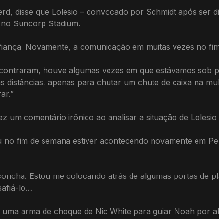
erd, disse que Lolesio – convocado por Schmidt após ser 
” no Suncorp Stadium.
fiança. Novamente, a comunicação em muitas vezes no fim d
contraram, houve algumas vezes em que estávamos sob pr
 distâncias, apenas para chutar um chute de caixa na mult
ar.”
fez um comentário irônico ao analisar a situação de Lolesi
eu no fim de semana estiver acontecendo novamente em Per
ncha. Estou me colocando atrás de algumas portas de pl
safiá-lo…
 uma arma de choque de Nic White para guiar Noah por a