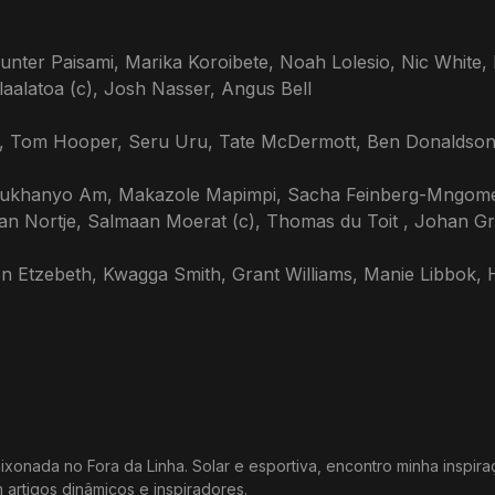
nter Paisami, Marika Koroibete, Noah Lolesio, Nic White, 
laalatoa (c), Josh Nasser, Angus Bell
orr, Tom Hooper, Seru Uru, Tate McDermott, Ben Donaldso
l, Lukhanyo Am, Makazole Mapimpi, Sacha Feinberg-Mngome
uan Nortje, Salmaan Moerat (c), Thomas du Toit , Johan G
 Etzebeth, Kwagga Smith, Grant Williams, Manie Libbok, 
xonada no Fora da Linha. Solar e esportiva, encontro minha inspir
m artigos dinâmicos e inspiradores.