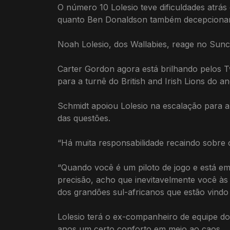
O número 10 Lolesio teve dificuldades atrá
quanto Ben Donaldson também decepcionaram
Noah Lolesio, dos Wallabies, reage no Sun
Carter Gordon agora está brilhando pelos 
para a turnê do British and Irish Lions do 
Schmidt apoiou Lolesio na escalação para 
das questões.
“Há muita responsabilidade recaindo sobre 
“Quando você é um piloto de jogo e está em
precisão, acho que inevitavelmente você às
dos grandões sul-africanos que estão vindo
Lolesio terá o ex-companheiro de equipe do
anos um certo conforto em meio ao caos.