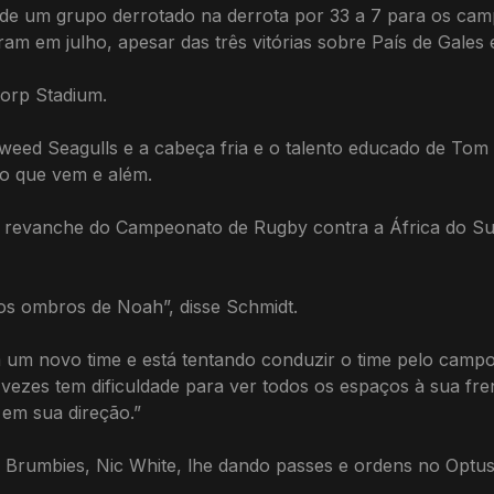
s de um grupo derrotado na derrota por 33 a 7 para os cam
 em julho, apesar das três vitórias sobre País de Gales 
corp Stadium.
Tweed Seagulls e a cabeça fria e o talento educado de To
ano que vem e além.
a revanche do Campeonato de Rugby contra a África do S
os ombros de Noah”, disse Schmidt.
 um novo time e está tentando conduzir o time pelo campo
 vezes tem dificuldade para ver todos os espaços à sua f
 em sua direção.”
 Brumbies, Nic White, lhe dando passes e ordens no Optus