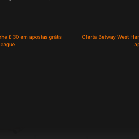
nhe £ 30 em apostas grátis
Oferta Betway West Ham
League
a