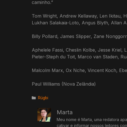
caminho.”
Tom Wright, Andrew Kellaway, Len Ikitau, Hu
Lukhan Salakaia-Loto, Angus Blyth, Allan A
Billy Pollard, James Slipper, Zane Nongg
Aphelele Fassi, Cheslin Kolbe, Jesse Krie
Pieter-Steph du Toit, Marco van Staden, R
Malcolm Marx, Ox Nche, Vincent Koch, Eben
Paul Williams (Nova Zelândia)
Categorias
Rúgbi
Marta
Meu nome é Marta, uma redatora apai
cativar e informar nossos leitores co