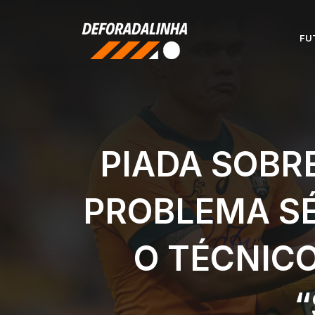
Pular
para
FU
o
conteúdo
PIADA SOBR
PROBLEMA SÉ
O TÉCNICO