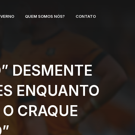
NVERNO
QUEM SOMOS NÓS?
CONTATO
O” DESMENTE
IES ENQUANTO
A O CRAQUE
”