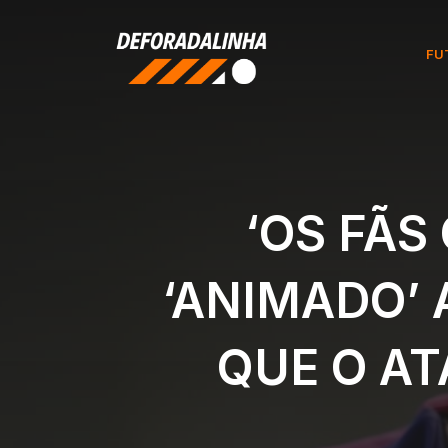
Pular
para
FU
o
conteúdo
‘OS FÃS
‘ANIMADO’ 
QUE O AT