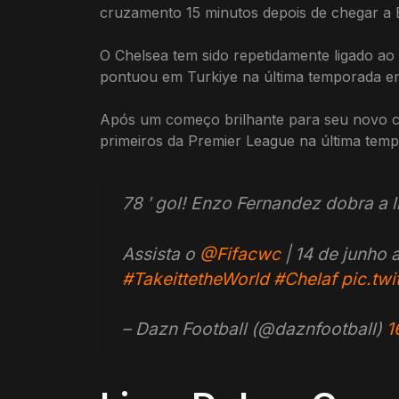
cruzamento 15 minutos depois de chegar a
O Chelsea tem sido repetidamente ligado ao
pontuou em Turkiye na última temporada e
Após um começo brilhante para seu novo clu
primeiros da Premier League na última tem
78 ′ gol! Enzo Fernandez dobra a 
Assista o
@Fifacwc
| 14 de junho a
#TakeittetheWorld
#Chelaf
pic.tw
– Dazn Football (@daznfootball)
1