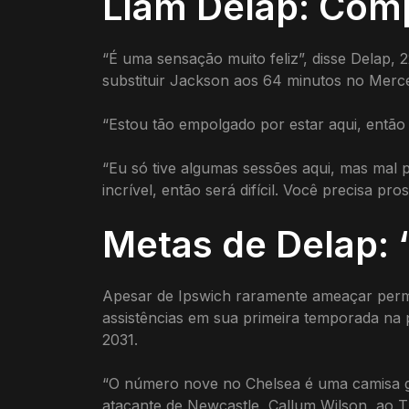
Liam Delap: Comp
“É uma sensação muito feliz”, disse Delap, 
substituir Jackson aos 64 minutos no Merc
“Estou tão empolgado por estar aqui, então
“Eu só tive algumas sessões aqui, mas mal 
incrível, então será difícil. Você precisa pr
Metas de Delap: ‘
Apesar de Ipswich raramente ameaçar perma
assistências em sua primeira temporada na 
2031.
“O número nove no Chelsea é uma camisa gra
atacante de Newcastle, Callum Wilson, ao Th