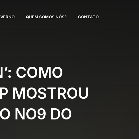
NVERNO
QUEM SOMOS NÓS?
CONTATO
N’: COMO
LAP MOSTROU
 O NO9 DO