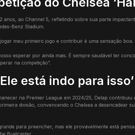
etição do Chelsea ‘Ha
22 anos, ao Channel 5, refletindo sobre sua parte impactan
edes-Benz Stadium.
 jogar meu primeiro jogo e contribuir é uma sensação boa
posso esperar por ainda mais. É sempre saudável ter concor
osperar na competição”.
Ele está indo para isso’
necer na Premier League em 2024/25, Delap contribuiu c
primeira divisão, convencendo o Chelsea a desencadear su
nde para preencher, mas ele provavelmente está pensando:
e Brailcaster.