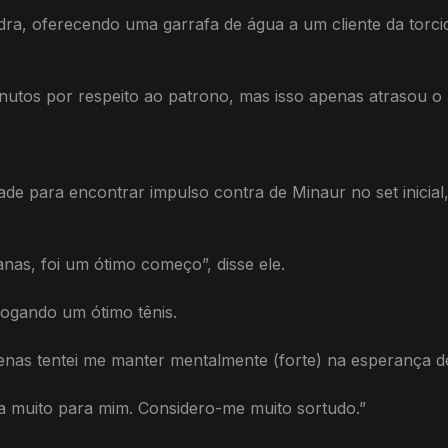
uadra, oferecendo uma garrafa de água a um cliente da tor
nutos por respeito ao patrono, mas isso apenas atrasou o a
dade para encontrar impulso contra de Minaur no set inicial
as, foi um ótimo começo”, disse ele.
 jogando um ótimo tênis.
enas tentei me manter mentalmente (forte) na esperança d
ica muito para mim. Considero-me muito sortudo.”