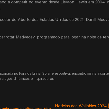
liano a competir no evento desde Lleyton Hewitt em 2004,
.
cedor do Aberto dos Estados Unidos de 2021, Danill Medved
 derrotar Medvedev, programado para jogar na noite de terç
xonada no Fora da Linha. Solar e esportiva, encontro minha inspir
m artigos dinâmicos e inspiradores.
Notícias dos Wallabies 2024 |
aneja negociações com Van