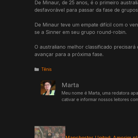
De Minaur, de 25 anos, é o primeiro austra
desfavorável para passar da fase de grupos
De Minaur teve um empate difícil com o ven
se a Sinner em seu grupo round-robin.
O australiano melhor classificado precisará
avançar para a próxima fase.
Categorias
Tênis
Marta
Meu nome é Marta, uma redatora apai
cativar e informar nossos leitores co
Manchester United: Amorim pl