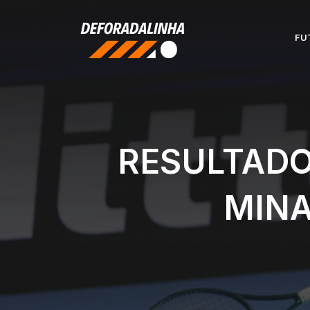
Pular
para
FU
o
conteúdo
RESULTADO
MINA