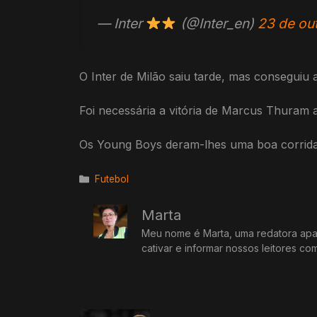
— Inter
(@Inter_en)
23 de ou
O Inter de Milão saiu tarde, mas conseguiu a
Foi necessária a vitória de Marcus Thuram 
Os Young Boys deram-lhes uma boa corrida
Categorias
Futebol
Marta
Meu nome é Marta, uma redatora apai
cativar e informar nossos leitores co