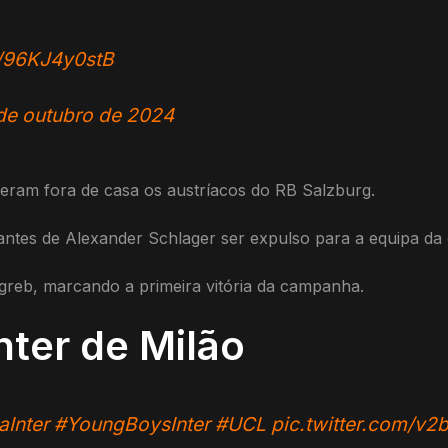
m/96KJ4y0stB
de outubro de 2024
ram fora de casa os austríacos do RB Salzburg.
ntes de Alexander Schlager ser expulso para a equipa da 
agreb, marcando a primeira vitória da campanha.
nter de Milão
aInter
#YoungBoysInter
#UCL
pic.twitter.com/