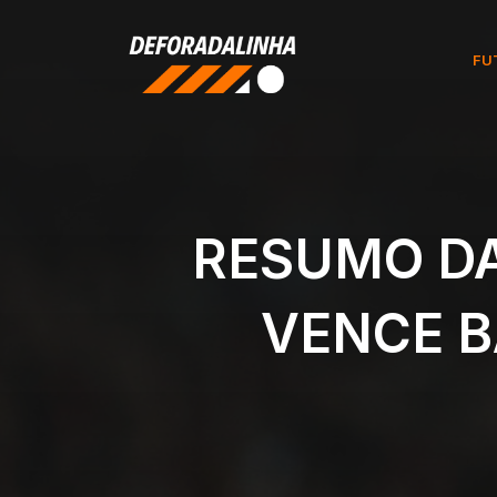
Pular
para
FU
o
conteúdo
RESUMO DA
VENCE B