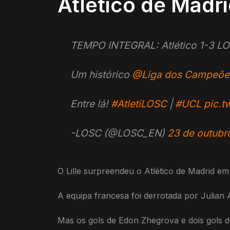
Atlético de Madrid
TEMPO INTEGRAL: Atlético 1-3 L
Um histórico
@Liga dos Campeõe
Entre lá!
#AtletiLOSC
|
#UCL
pic.t
-LOSC (@LOSC_EN)
23 de outubr
O Lille surpreendeu o Atlético de Madrid em 
A equipa francesa foi derrotada por Julian 
Mas os gols de Edon Zhegrova e dois gols d