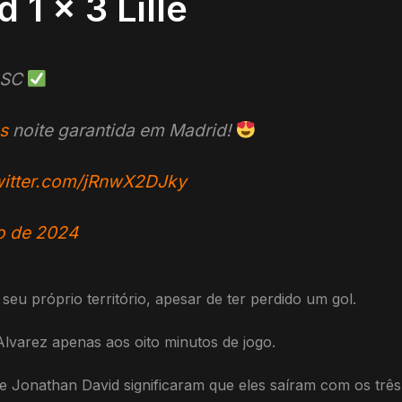
 1 x 3 Lille
OSC
s
noite garantida em Madrid!
witter.com/jRnwX2DJky
o de 2024
seu próprio território, apesar de ter perdido um gol.
Alvarez apenas aos oito minutos de jogo.
e Jonathan David significaram que eles saíram com os três