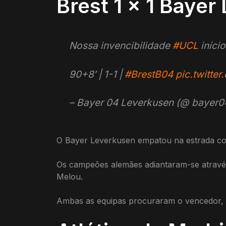
Brest 1 x 1 Baye
Nossa invencibilidade
#UCL
iníci
90+8′ | 1-1 |
#BrestB04
pic.twitte
– Bayer 04 Leverkusen (@ bayer
O Bayer Leverkusen empatou na estrada cont
Os campeões alemães adiantaram-se através 
Melou.
Ambas as equipas procuraram o vencedor, m