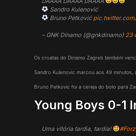
DAAAA DAAAA DAAAA
Sandro Kulenović
Bruno Petković
pic.twitter.co
– GNK Dínamo (@gnkdinamo)
23 
Os croatas do Dinamo Zagreb também vence
Sandro Kulenovic marcou aos 49 minutos, a
Bruno Petkovic foi a cereja do bolo para Z
Young Boys 0-1 I
Uma vitória tardia, tardia!
#Forz