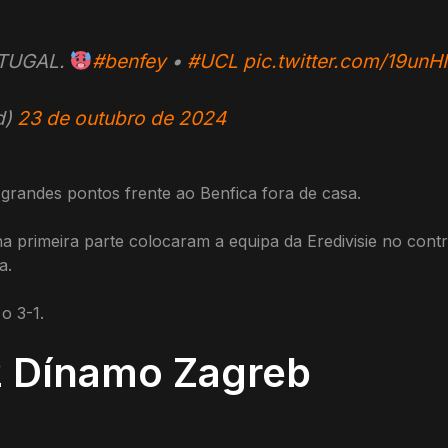
TUGAL.
#benfey
•
#UCL
pic.twitter.com/19unH
d)
23 de outubro de 2024
randes pontos frente ao Benfica fora de casa.
 primeira parte colocaram a equipa da Eredivisie no contr
a.
o 3-1.
2 Dínamo Zagreb